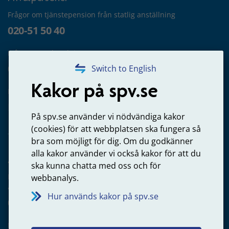
Frågor om tjänstepension från statlig anställning
020-51 50 40
Frågor om utbetalning
020-65 00 65
Switch to English
Kakor på spv.se
Kontakta oss
Privatperson – skicka mejl till oss
På spv.se använder vi nödvändiga kakor
(cookies) för att webbplatsen ska fungera så
bra som möjligt för dig. Om du godkänner
alla kakor använder vi också kakor för att du
Arbetsgivare
ska kunna chatta med oss och för
Frågor om administration av tjänstepension från statlig
webbanalys.
anställning
Hur används kakor på spv.se
060-18 75 03
Kontakta oss