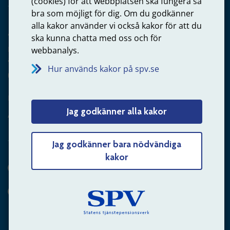
(cookies) för att webbplatsen ska fungera så
bra som möjligt för dig. Om du godkänner
alla kakor använder vi också kakor för att du
Arbetsgivare
ska kunna chatta med oss och för
Frågor om administration av tjänstepension från statlig
webbanalys.
anställning
Hur används kakor på spv.se
060-18 75 03
Kontakta oss
Jag godkänner alla kakor
Arbetsgivare – skicka mejl till oss
Jag godkänner bara nödvändiga
kakor
Hitta svaret på din fråga
Andra sätt att kontakta oss