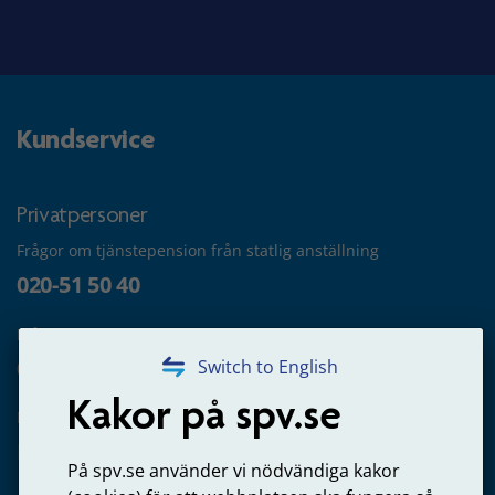
Kundservice
Privatpersoner
Frågor om tjänstepension från statlig anställning
020-51 50 40
Frågor om utbetalning
020-65 00 65
Switch to English
Kakor på spv.se
Kontakta oss
Privatperson – skicka mejl till oss
På spv.se använder vi nödvändiga kakor