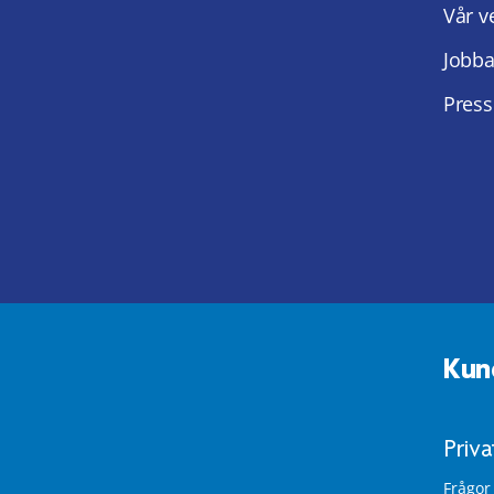
Vår v
Jobba
Press
Kun
Priv
Frågor