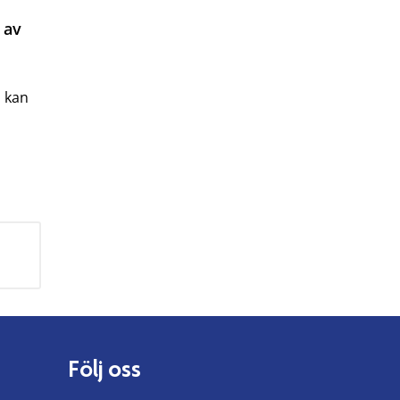
 av
u kan
Följ oss