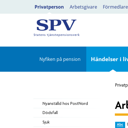
Privatperson
Arbetsgivare
Förmedlare
Händelser i li
Nyfiken på pension
Privat
Ar
Nyanställd hos PostNord
Dödsfall
Sjuk