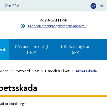
Om SPV
Sök
PostNord ITP-P
Tillhör du ett annat tjänstepensionsavtal?
Gå i pension enligt
Utbetalning från
vet
ITP-P
SPV
person
PostNord ITP-P
Händelser i livet
Arbetsskada
betsskada
Dölj ordförklaringar