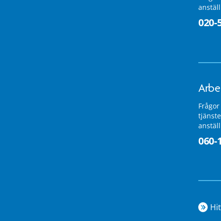
anstäl
020-
Arbe
Frågor
tjänste
anstäl
060-
Hit