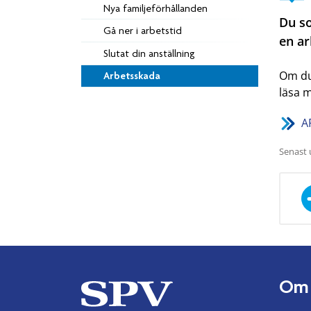
Nya familjeförhållanden
Du so
Gå ner i arbetstid
en ar
Slutat din anställning
Om du
Arbetsskada
läsa 
A
Senast 
Om