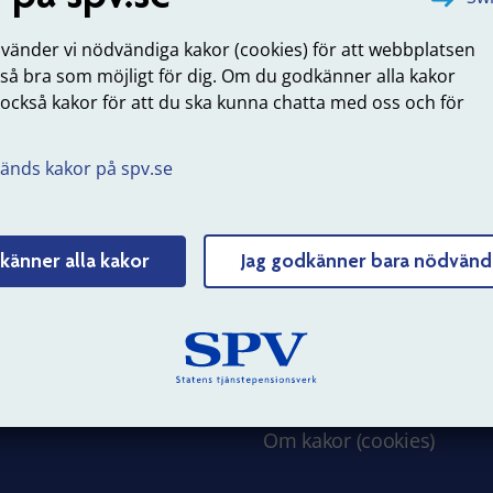
nvänder vi nödvändiga kakor (cookies) för att webbplatsen
Tyck till om sidans innehåll
 så bra som möjligt för dig. Om du godkänner alla kakor
 också kakor för att du ska kunna chatta med oss och för
.
änds kakor på spv.se
 SPV
Om webbplatsen
känner alla kakor
Jag godkänner bara nödvänd
erksamhet
Webbkarta
 hos oss
Struktur och innehåll
 och nyheter
Personuppgifter
Tillgänglighet
Om kakor (cookies)