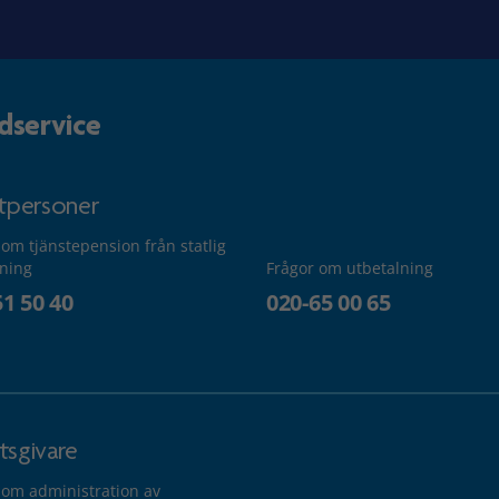
dservice
atpersoner
 om tjänstepension från statlig
lning
Frågor om utbetalning
51 50 40
020-65 00 65
tsgivare
 om administration av