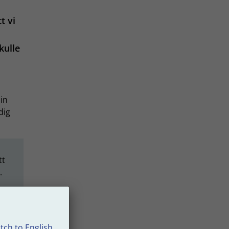
t vi
kulle
in
dig
tt
.
tch to English