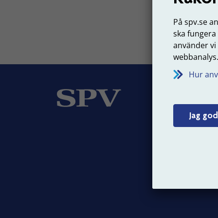
På spv.se a
ska fungera
använder vi
webbanalys
Hur anv
Om
Jag god
Vår v
Jobba
Press