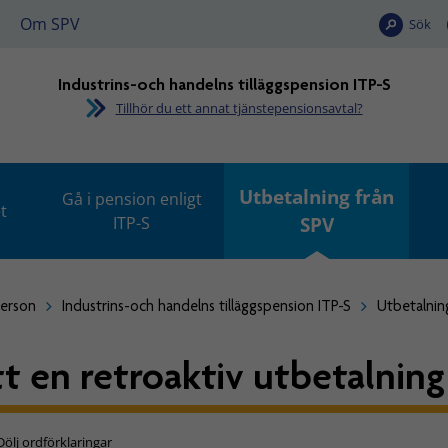
Om SPV
Sök
Industrins-och handelns tilläggspension ITP-S
Tillhör du ett annat tjänstepensionsavtal?
Utbetalning från
Gå i pension enligt
t
ITP-S
SPV
person
Industrins-och handelns tilläggspension ITP-S
Utbetalnin
tt en retroaktiv utbetalning
Dölj ordförklaringar