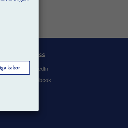
Följ oss
iga kakor
LinkedIn
Facebook