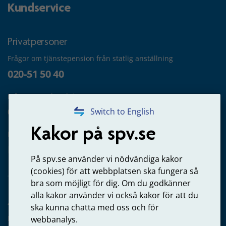
Kundservice
Privatpersoner
Frågor om tjänstepension från statlig anställning
020-51 50 40
Frågor om utbetalning
020-65 00 65
Switch to English
Kakor på spv.se
Kontakta oss
Privatperson – skicka mejl till oss
På spv.se använder vi nödvändiga kakor
(cookies) för att webbplatsen ska fungera så
bra som möjligt för dig. Om du godkänner
alla kakor använder vi också kakor för att du
Arbetsgivare
ska kunna chatta med oss och för
Frågor om administration av tjänstepension från statlig
webbanalys.