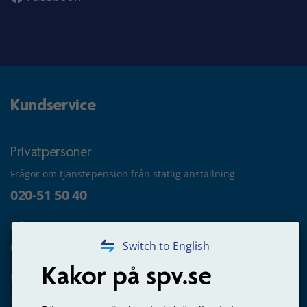
Kundservice
Privatpersoner
Frågor om tjänstepension från statlig anställning
020-51 50 40
Frågor om utbetalning
020-65 00 65
Switch to English
Kakor på spv.se
Kontakta oss
Privatperson – skicka mejl till oss