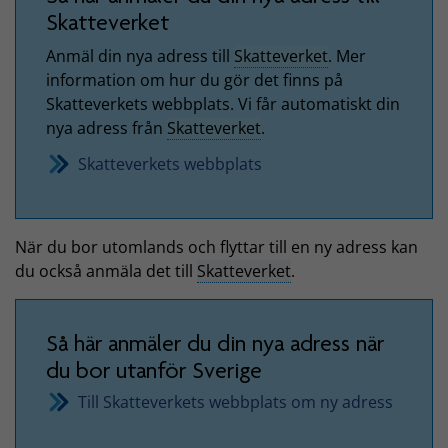
Skatteverket
Anmäl din nya adress till
Skatteverket
. Mer
information om hur du gör det finns på
Skatteverkets webbplats. Vi får automatiskt din
nya adress från
Skatteverket
.
Skatteverkets webbplats
När du bor utomlands och flyttar till en ny adress kan
du också anmäla det till
Skatteverket
.
Så här anmäler du din nya adress när
du bor utanför Sverige
Till Skatteverkets webbplats om ny adress