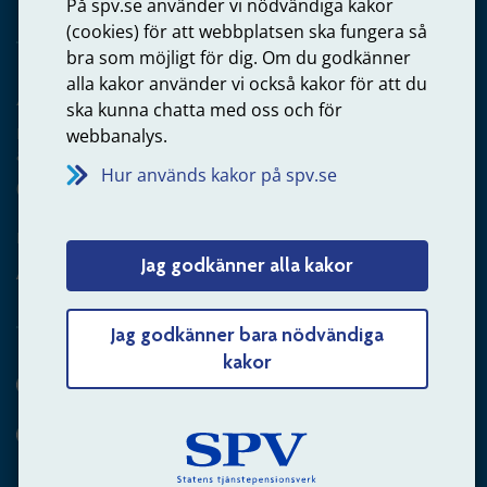
På spv.se använder vi nödvändiga kakor
(cookies) för att webbplatsen ska fungera så
bra som möjligt för dig. Om du godkänner
alla kakor använder vi också kakor för att du
Arbetsgivare
ska kunna chatta med oss och för
Frågor om administration av tjänstepension från statlig
webbanalys.
anställning
Hur används kakor på spv.se
060-18 75 03
Kontakta oss
Jag godkänner alla kakor
Arbetsgivare – skicka mejl till oss
Jag godkänner bara nödvändiga
kakor
Hitta svaret på din fråga
Andra sätt att kontakta oss