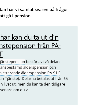
dan har vi samlat svaren på frågor
tt gå i pension.
 här kan du ta ut din
änstepension från PA-
F
tjänstepension
består av två delar:
ånsbestämd ålderspension
och
letterande ålderspension PA-91 F
an Tjänste). Delarna betalas ut från 65
ch livet ut, men du kan ta den tidigare
 senare om du vill.