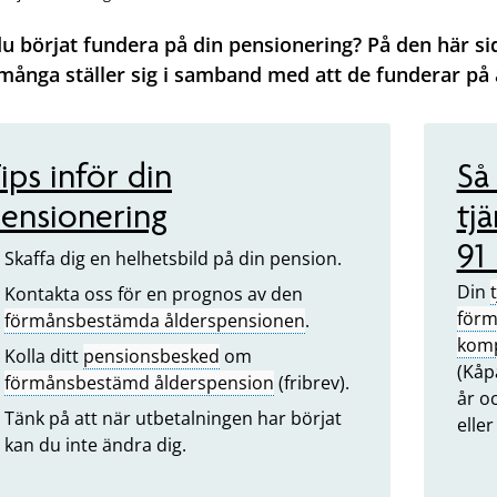
u börjat fundera på din pensionering? På den här si
ånga ställer sig i samband med att de funderar på a
ips inför din
Så
ensionering
tj
91 
Skaffa dig en helhetsbild på din pension.
Din
Kontakta oss för en prognos av den
förm
förmånsbestämda ålderspensionen
.
komp
Kolla ditt
pensionsbesked
om
(Kåp
förmånsbestämd ålderspension
(fribrev).
år o
Tänk på att när utbetalningen har börjat
eller
kan du inte ändra dig.