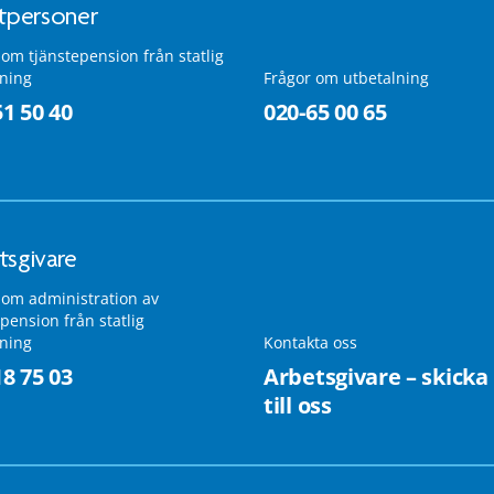
atpersoner
 om tjänstepension från statlig
lning
Frågor om utbetalning
51 50 40
020-65 00 65
tsgivare
 om administration av
pension från statlig
lning
Kontakta oss
18 75 03
Arbetsgivare – skicka
till oss