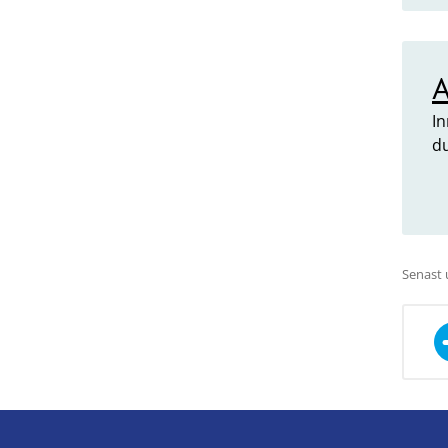
A
In
d
Senast 