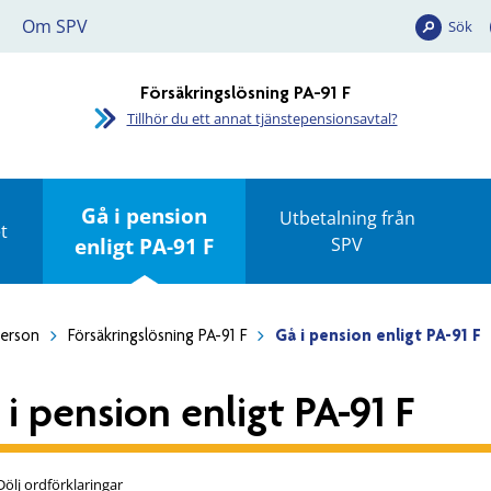
Om SPV
Sök
Försäkringslösning PA-91 F
Tillhör du ett annat tjänstepensionsavtal?
Gå i pension
Utbetalning från
t
enligt PA-91 F
SPV
person
Försäkringslösning PA-91 F
Gå i pension enligt PA-91 F
 i pension enligt PA-91 F
Dölj ordförklaringar