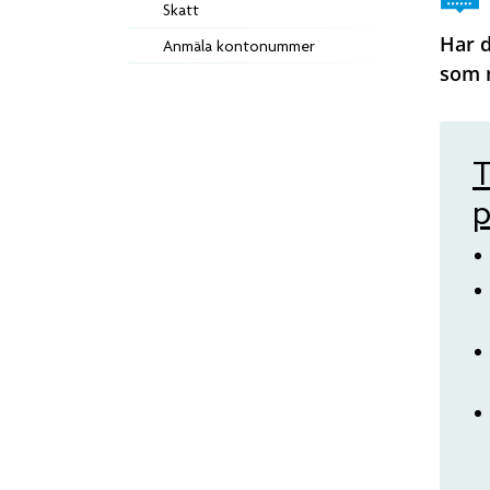
Skatt
Har d
Anmäla kontonummer
som m
T
p