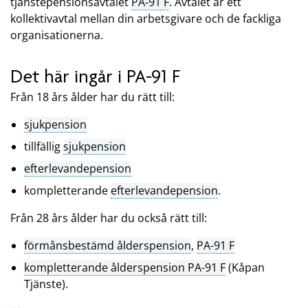
tjänstepensionsavtalet
PA-91 F
. Avtalet är ett
kollektivavtal mellan din arbetsgivare och de fackliga
organisationerna.
Det här ingår i PA-91 F
Från 18 års ålder har du rätt till:
sjukpension
tillfällig
sjukpension
efterlevandepension
kompletterande
efterlevandepension
.
Från 28 års ålder har du också rätt till:
förmånsbestämd ålderspension
,
PA-91 F
kompletterande ålderspension PA-91 F
(Kåpan
Tjänste).