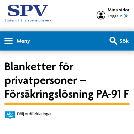
Mina sidor
Logga in
Meny
Sök
Blanketter för
privatpersoner –
Försäkringslösning PA-91 F
Dölj ordförklaringar