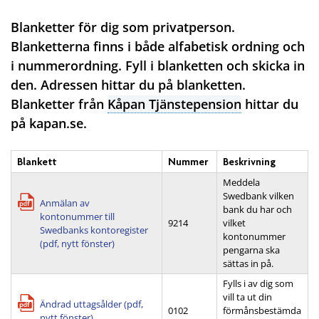
Blanketter för dig som privatperson.
Blanketterna finns i både alfabetisk ordning och
i nummerordning. Fyll i blanketten och skicka in
den. Adressen hittar du på blanketten.
Blanketter från
Kåpan Tjänstepension
hittar du
på kapan.se.
Blankett
Nummer
Beskrivning
Meddela
Swedbank vilken
Anmälan av
bank du har och
kontonummer till
9214
vilket
Swedbanks kontoregister
kontonummer
(pdf, nytt fönster)
pengarna ska
sättas in på.
Fylls i av dig som
vill ta ut din
Ändrad uttagsålder (pdf,
0102
förmånsbestämda
nytt fönster)