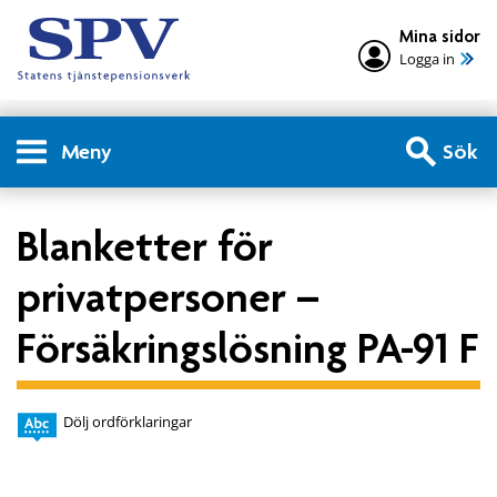
Mina sidor
Logga in
Meny
Sök
Blanketter för
privatpersoner –
Försäkringslösning PA-91 F
Dölj ordförklaringar