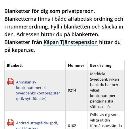
Blanketter för dig som privatperson.
Blanketterna finns i både alfabetisk ordning och
i nummerordning. Fyll i blanketten och skicka in
den. Adressen hittar du på blanketten.
Blanketter från
Kåpan Tjänstepension
hittar du
på kapan.se.
Blankett
Nummer
Beskrivning
Meddela
Swedbank vilken
Anmälan av
bank du har och
kontonummer till
9214
vilket
Swedbanks kontoregister
kontonummer
(pdf, nytt fönster)
pengarna ska
sättas in på.
Fylls i av dig som
vill ta ut din
Ändrad uttagsålder (pdf,
0102
förmånsbestämda
nytt fönster)