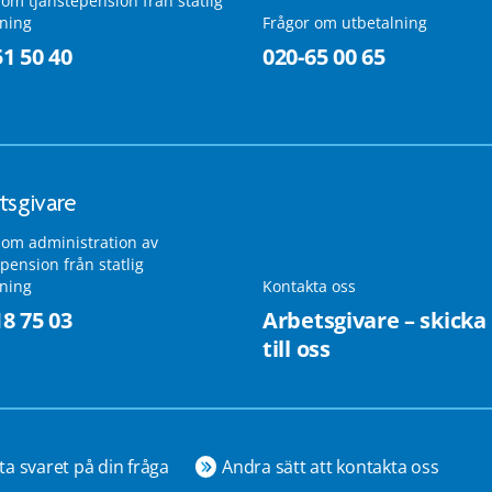
 om tjänstepension från statlig
lning
Frågor om utbetalning
51 50 40
020-65 00 65
tsgivare
 om administration av
pension från statlig
lning
Kontakta oss
18 75 03
Arbetsgivare – skicka
till oss
ta svaret på din fråga
Andra sätt att kontakta oss