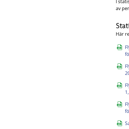
I stat
av pen
Stat
Här re
Fl
f
F
2
F
1
F
f
S