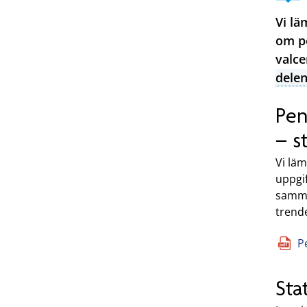
Vi lä
om pe
valce
dele
Pen
– s
Vi läm
uppgi
samman
trend
P
Sta