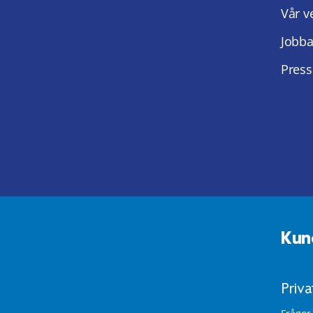
Vår v
Jobba
Press
Kun
Priv