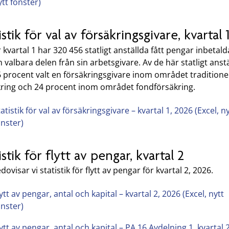
ytt fönster)
istik för val av försäkringsgivare, kvartal 
kvartal 1 har 320 456 statligt anställda fått pengar inbetald
en valbara delen från sin arbetsgivare. Av de här statligt anst
 procent valt en försäkringsgivare inom området traditionel
kring och 24 procent inom området fondförsäkring.
atistik för val av försäkringsgivare – kvartal 1, 2026 (Excel, n
önster)
istik för flytt av pengar, kvartal 2
dovisar vi statistik för flytt av pengar för kvartal 2, 2026.
ytt av pengar, antal och kapital – kvartal 2, 2026 (Excel, nytt
önster)
lytt av pengar, antal och kapital – PA 16 Avdelning 1, kvartal 2