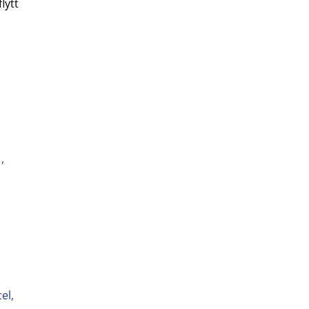
lytt
,
el,