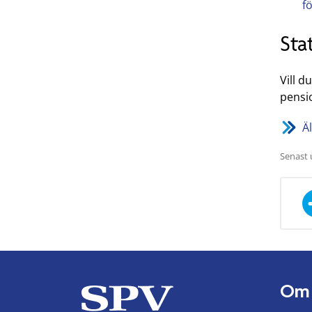
f
Stat
Vill d
pensio
Ä
Senast 
Om