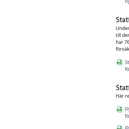
n
Stat
Under 
till d
har 76
försä
St
f
Stat
Här re
Fl
f
F