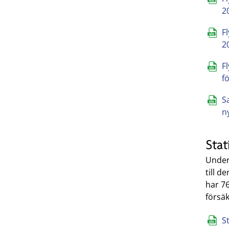
2
F
2
F
f
S
n
Stat
Under 
till d
har 76
försä
St