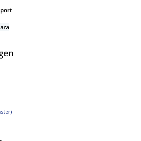
pport
bara
ngen
ster)