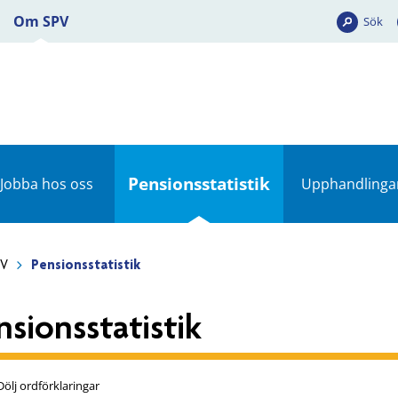
Om SPV
Sök
Pensionsstatistik
Jobba hos oss
Upphandlinga
PV
Pensionsstatistik
nsionsstatistik
Dölj ordförklaringar