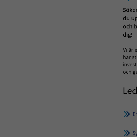
Söker
du up
och b
dig!
Vi är
har st
invest
och ge
Led
E
S