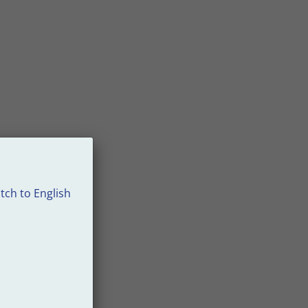
tch to English
ling.
de
ing.