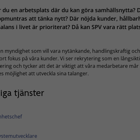
 du en arbetsplats där du kan göra samhällsnytta? 
pmuntras att tänka nytt? Där nöjda kunder, hållbar
alans i livet är prioriterat? Då kan SPV vara rätt plat
 en myndighet som vill vara nytänkande, handlingskraftig oc
ort fokus på våra kunder. Vi ser rekrytering som en långsikt
ering och tycker att det är viktigt att våra medarbetare mår
s möjlighet att utveckla sina talanger.
iga tjänster
nhetschef
ystemutvecklare