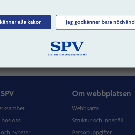
r dessutom många förmåner som vi erbjuder våra medarbet
m att jobba på SPV
känner alla kakor
Jag godkänner bara nödvänd
uppdaterad: 2026-08-06
Tyck till om sidans innehåll
 SPV
Om webbplatsen
erksamhet
Webbkarta
 hos oss
Struktur och innehåll
 och nyheter
Personuppgifter