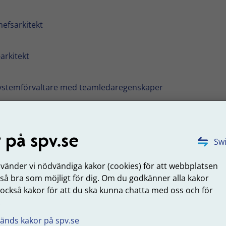
hefsarkitekt
-arkitekt
ystemförvaltare med teamledaregenskaper
nformationssäkerhetsspecialist
 på spv.se
Swi
t-säkerhetsspecialist
nvänder vi nödvändiga kakor (cookies) för att webbplatsen
 så bra som möjligt för dig. Om du godkänner alla kakor
är viktig
 också kakor för att du ska kunna chatta med oss och för
medarbetare betyder mycket för oss och vår fortsatta utveck
.
s finns möjligheten till ett flexibelt arbete med stimuleran
änds kakor på spv.se
fter, många utmaningar och med stor chans till egen utveckl