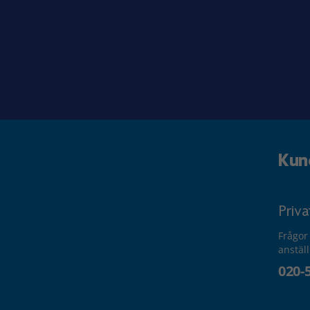
Kun
Priv
Frågor
anstäl
020-