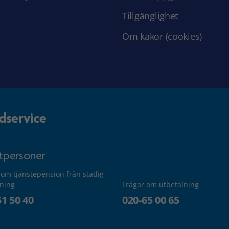
Tillgänglighet
Om kakor (cookies)
dservice
atpersoner
 om tjänstepension från statlig
lning
Frågor om utbetalning
51 50 40
020-65 00 65