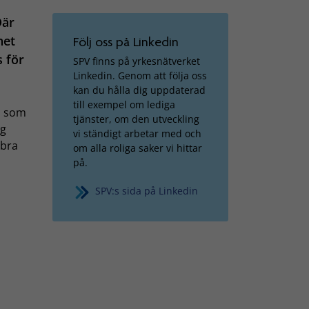
Där
het
Följ oss på Linkedin
s för
SPV finns på yrkesnätverket
Linkedin. Genom att följa oss
kan du hålla dig uppdaterad
till exempel om lediga
h som
tjänster, om den utveckling
ig
vi ständigt arbetar med och
 bra
om alla roliga saker vi hittar
på.
SPV:s sida på Linkedin