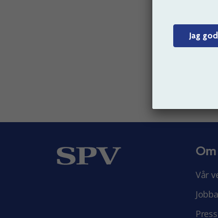
Vi ha
O
Jag god
Senast 
Om
Vår v
Jobba
Press