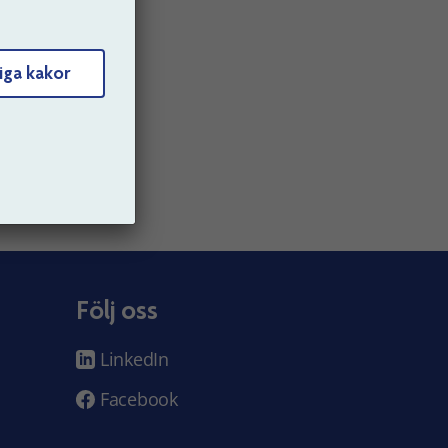
are.
iga kakor
Följ oss
LinkedIn
Facebook