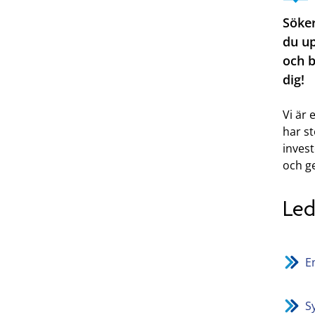
Söker
du up
och b
dig!
Vi är
har st
invest
och ge
Led
E
S