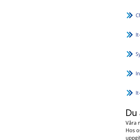
C
It
S
I
I
Du 
Våra 
Hos os
uppgi