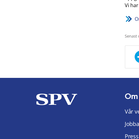
Vi ha
O
Senast 
Om
Vår v
Jobba
Press