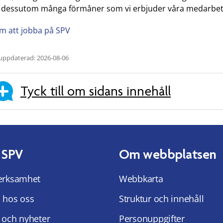
r dessutom många förmåner som vi erbjuder våra medarbet
m att jobba på SPV
uppdaterad: 2026-08-06
Tyck till om sidans innehåll
 SPV
Om webbplatsen
erksamhet
Webbkarta
 hos oss
Struktur och innehåll
 och nyheter
Personuppgifter