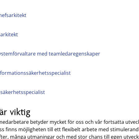
hefsarkitekt
-arkitekt
ystemförvaltare med teamledaregenskaper
nformationssäkerhetsspecialist
t-säkerhetsspecialist
är viktig
medarbetare betyder mycket för oss och vår fortsatta utveck
s finns möjligheten till ett flexibelt arbete med stimuleran
fter, många utmaningar och med stor chans till egen utveckl