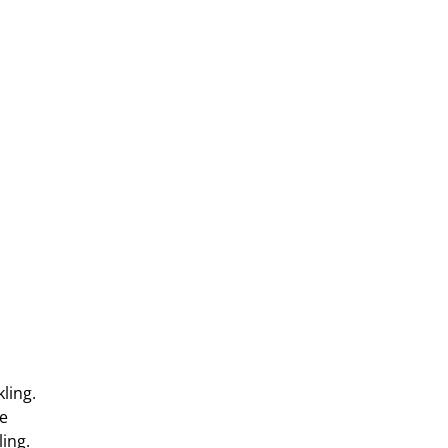
ling.
de
ing.