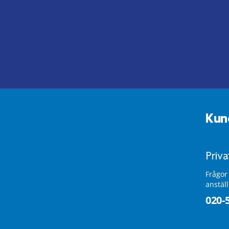
Kun
Priv
Frågor
anstäl
020-