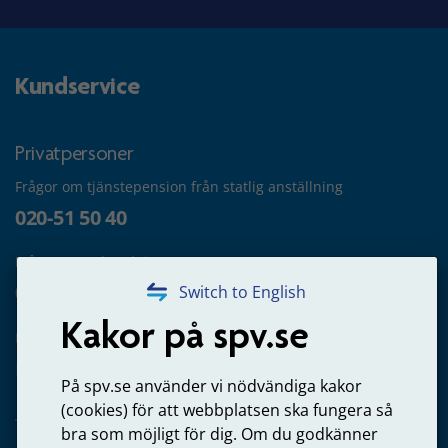
Kundservice
Privatpersoner
Frågor om tjänstepension från statlig anställning
020-51 50 40
Frågor om utbetalning
020-65 00 65
Switch to English
Kakor på spv.se
Kontakta oss
Privatperson – skicka mejl till oss
På spv.se använder vi nödvändiga kakor
(cookies) för att webbplatsen ska fungera så
bra som möjligt för dig. Om du godkänner