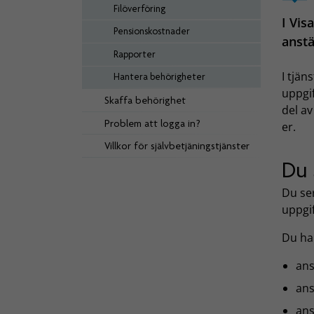
Filöverföring
I Vis
Pensionskostnader
anstä
Rapporter
I tjän
Hantera behörigheter
uppgif
Skaffa behörighet
del av
Problem att logga in?
er.
Villkor för självbetjäningstjänster
Du 
Du se
uppgif
Du har
ans
ans
ans