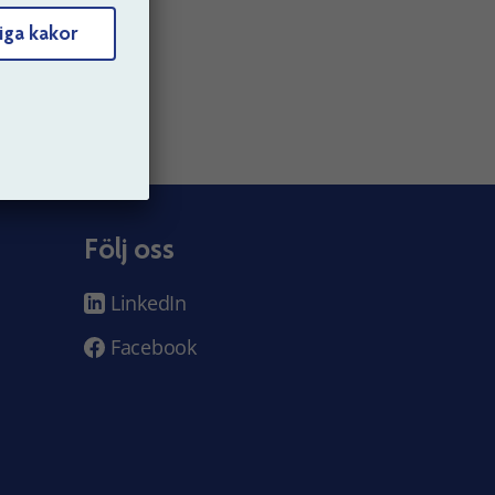
iga kakor
Följ oss
LinkedIn
Facebook