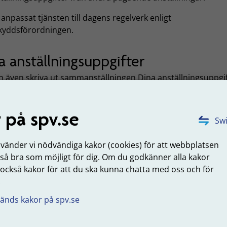
 anpassat tjänsten till dagens regelverk enligt
kyddsförordningen.
a anställningsuppgifter
n även skriva ut sammanställningen Dina anställningsuppgi
ikelutdrag). Sammanställningen visar en persons statliga
lningar, löneuppgifter och ledigheter som är
 på spv.se
tepensionsgrundande för
förmånsbestämd ålderspension
.
Swi
anställningstid visas inte
nvänder vi nödvändiga kakor (cookies) för att webbplatsen
fterna i sammanställningen bör inte användas för att räkna
 så bra som möjligt för dig. Om du godkänner alla kakor
anställda som ska tilldelas utmärkelsen NOR (Nit och redlighe
 också kakor för att du ska kunna chatta med oss och för
 tjänst) eller för turordningsregler. Uppgifterna i
.
nställningen innehåller bara de anställningsuppgifter som
änds kakor på spv.se
onsgrundande för
förmånsbestämd ålderspension
. Det be
vara samma uppgifter som du som arbetsgivare ska använda
ning av NOR eller turordningsregler.