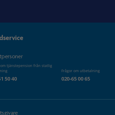
dservice
atpersoner
 om tjänstepension från statlig
lning
Frågor om utbetalning
51 50 40
020-65 00 65
tsgivare