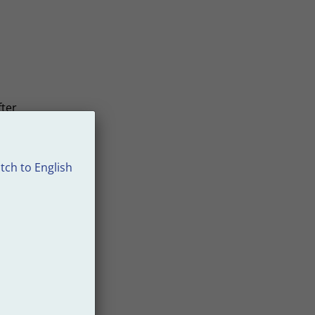
fter
tch to English
 ut
t i
 är
höver
 vid