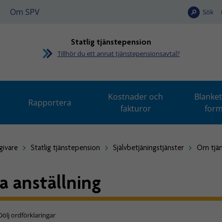
Om SPV
Sök
Statlig tjänstepension
Tillhör du ett annat tjänstepensionsavtal?
Kostnader och
Blanket
Rapportera
fakturor
form
givare
Statlig tjänstepension
Självbetjäningstjänster
Om tjän
sa anställning
Dölj ordförklaringar