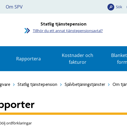
Om SPV
Sök
Statlig tjänstepension
Tillhör du ett annat tjänstepensionsavtal?
Kostnader och
Blanket
Rapportera
fakturor
form
givare
Statlig tjänstepension
Självbetjäningstjänster
Om tjän
pporter
Dölj ordförklaringar