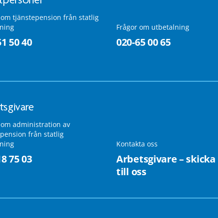
 om tjänstepension från statlig
lning
Frågor om utbetalning
51 50 40
020-65 00 65
tsgivare
 om administration av
pension från statlig
lning
Kontakta oss
18 75 03
Arbetsgivare – skicka
till oss