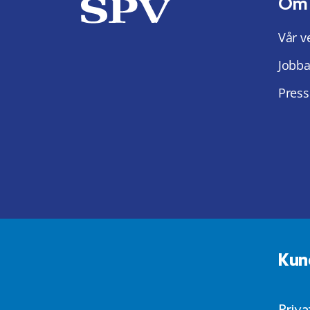
Om
Vår v
Jobba
Press
Kun
Priv