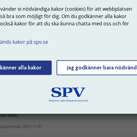
nvänder vi nödvändiga kakor (cookies) för att webbplatsen
er information om villkor och ansökan, kontakta
Kåpan
 så bra som möjligt för dig. Om du godkänner alla kakor
tepension
eller den valda
försäkringsgivaren
.
 också kakor för att du ska kunna chatta med oss och för
.
ausa utbetalningen eller förlänga utbetalningstiden, Kåpan
änds kakor på spv.se
jänstepension
öka om uppehåll i utbetalningen
känner alla kakor
Jag godkänner bara nödvänd
tt ansöka om uppehåll i den
förmånsbestämda delen
loggar
en in på Mina sidor. Ansökan ligger i tjänsten Utbetalninga
även en blankett för de som föredrar det alternativet.
tt ansöka om uppehåll i utbetalningen av de delar som
Kåpa
tepension
och andra
försäkringsgivare
hanterar, behöver 
kta dem.
uppdaterad: 2025-11-01