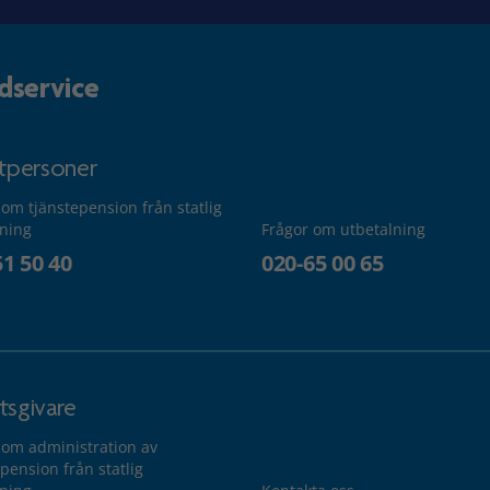
dservice
atpersoner
 om tjänstepension från statlig
lning
Frågor om utbetalning
51 50 40
020-65 00 65
tsgivare
 om administration av
pension från statlig