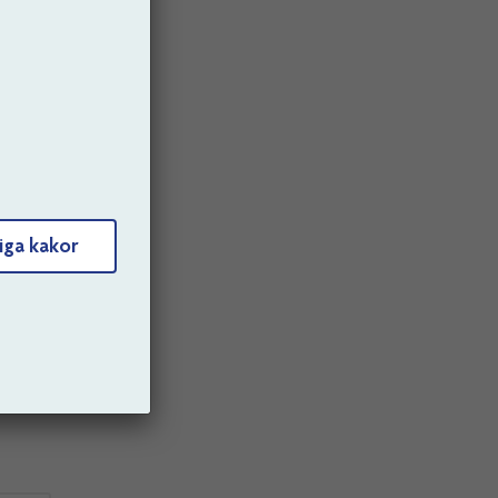
iga kakor
r. Det
n
man