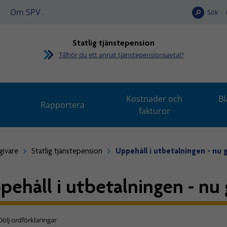
Om SPV
Sök
Statlig tjänstepension
Tillhör du ett annat tjänstepensionsavtal?
Kostnader och
Bl
Rapportera
fakturor
givare
Statlig tjänstepension
Uppehåll i utbetalningen - nu 
pehåll i utbetalningen - nu 
Dölj ordförklaringar