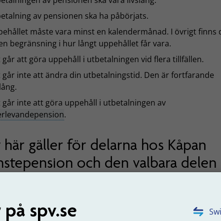
etalningen av pensionen ska vara livslång.
etalning av pensionen ska ha påbörjats.
ehållet måste vara minst en kalendermånad. I övrigt finns 
en begränsning i hur långt uppehållet får vara.
 går att göra uppehåll i utbetalningen vid flera tillfällen.
 går inte att ändra din utbetalningstid. Den är fortfarande
slång.
 går inte att göra uppehåll i utbetalningen av
erlevandepension
.
 här gäller för delarna hos Kåpan
nstepension och den valbara delen
 möjligt att göra uppehåll i utbetalningen även för delarna 
 Tjänstepension
och
den valbara delen
. Men några saker ski
. Till exempel är det för de här delarna möjligt att förlänga
 på spv.se
Swi
lningstiden. Det gäller oavsett om personen haft uppehåll e