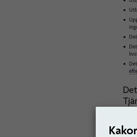
Utb
Utb
Upp
ing
Det
Det
liv
Det
eft
Det
Tjä
Det är
Kåpan
sig åt
Kakor
utbeta