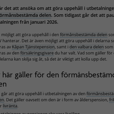
r det att ansöka om att göra uppehåll i utbetalning
förmånsbestämda delen
. Som tidigast går det att pa
alningen från januari 2026.
 möjligt att göra uppehåll i den
förmånsbestämda delen
so
 hanterar. Det är även möjligt att göra uppehåll i delarna 
ras av
Kåpan Tjänstepension
, samt i
den valbara delen
som
ras av den
försäkringsgivare
du har valt. Vad som gäller för
delarna kan skilja sig åt, så det är viktigt att kolla upp det.
 här gäller för den förmånsbestäm
en
 går att göra uppehåll i utbetalningen av den
förmånsbest
en
. Det gäller oavsett om den är i form av ålderspension,
fr
er
livränta
.