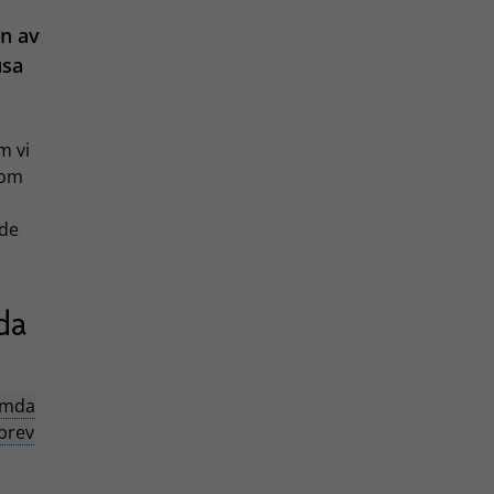
en av
usa
m vi
som
 de
da
ämda
ibrev