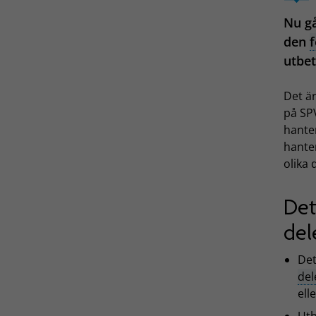
Nu gå
den
utbet
Det är
på SPV
hante
hante
olika 
Det
del
Det
del
ell