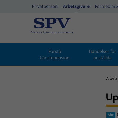
Privatperson
Arbetsgivare
Förmedlare
Förstå
Händelser för
tjänstepension
anställda
Arbets
Up