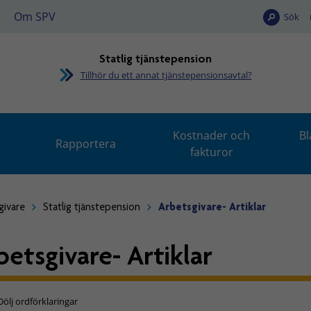
Om SPV
Sök
Statlig tjänstepension
Tillhör du ett annat tjänstepensionsavtal?
Kostnader och
Bl
Rapportera
fakturor
givare
Statlig tjänstepension
Arbetsgivare- Artiklar
betsgivare- Artiklar
Dölj ordförklaringar