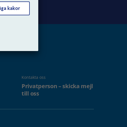
iga kakor
Kontakta oss
Privatperson – skicka mejl
till oss