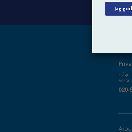
Jag god
Kun
Priv
Frågor
anstäl
020-
Arbe