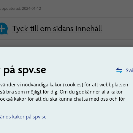
uppdaterad: 2024-01-12
Tyck till om sidans innehåll
 SPV
Om webbplatsen
 på spv.se
Swi
erksamhet
Webbkarta
nvänder vi nödvändiga kakor (cookies) för att webbplatsen
 så bra som möjligt för dig. Om du godkänner alla kakor
 hos oss
Struktur och innehåll
 också kakor för att du ska kunna chatta med oss och för
 och nyheter
Personuppgifter
.
Tillgänglighet
änds kakor på spv.se
Om kakor (cookies)