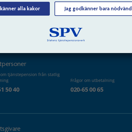
känner alla kakor
Jag godkänner bara nödvänd
dservice
atpersoner
 om tjänstepension från statlig
lning
Frågor om utbetalning
51 50 40
020-65 00 65
tsgivare