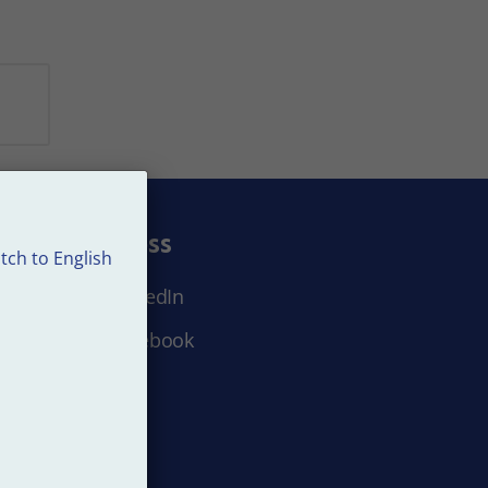
Följ oss
tch to English
LinkedIn
Facebook