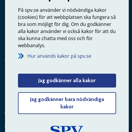
Privatperson – skicka mejl till oss
På spv.se använder vi nödvändiga kakor
(cookies) för att webbplatsen ska fungera så
bra som möjligt för dig. Om du godkänner
alla kakor använder vi också kakor för att du
Arbetsgivare
ska kunna chatta med oss och för
Frågor om administration av tjänstepension från statlig
webbanalys.
anställning
Hur används kakor på spv.se
060-18 75 03
Kontakta oss
Jag godkänner alla kakor
Arbetsgivare – skicka mejl till oss
Jag godkänner bara nödvändiga
kakor
Hitta svaret på din fråga
Andra sätt att kontakta oss