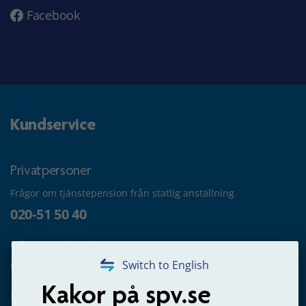
Facebook
Kundservice
Privatpersoner
Frågor om tjänstepension från statlig anställning
020-51 50 40
Frågor om utbetalning
020-65 00 65
Switch to English
Kakor på spv.se
Kontakta oss