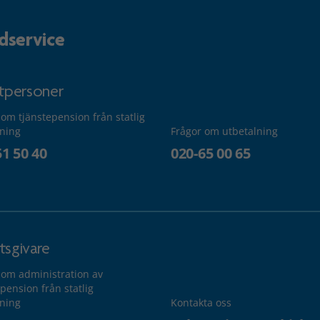
dservice
atpersoner
 om tjänstepension från statlig
lning
Frågor om utbetalning
51 50 40
020-65 00 65
tsgivare
 om administration av
pension från statlig
lning
Kontakta oss