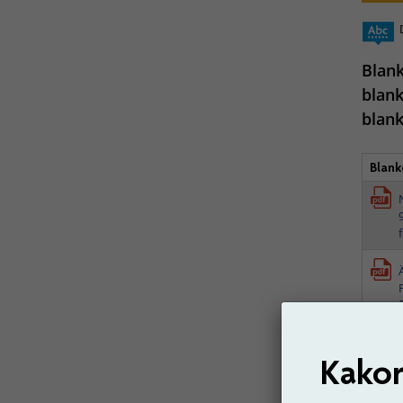
Blank
blank
blank
Blank
Senast 
Kakor