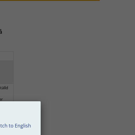
å
tälld
er
tch to English