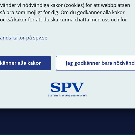
Tyck till om sidans innehåll
nvänder vi nödvändiga kakor (cookies) för att webbplatsen
 så bra som möjligt för dig. Om du godkänner alla kakor
 också kakor för att du ska kunna chatta med oss och för
.
änds kakor på spv.se
 SPV
Om webbplatsen
erksamhet
Webbkarta
känner alla kakor
Jag godkänner bara nödvänd
 hos oss
Struktur och innehåll
 och nyheter
Personuppgifter
Tillgänglighet
Om kakor (cookies)