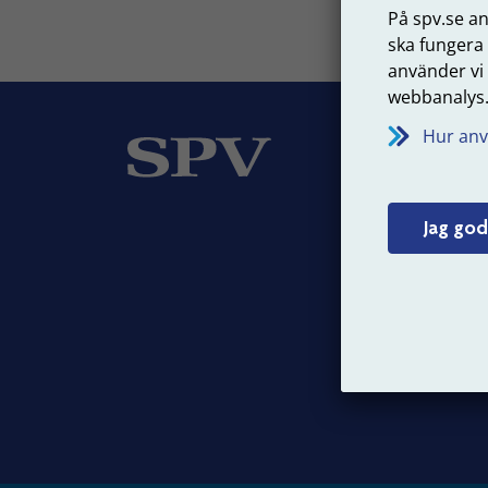
På spv.se a
ska fungera
använder vi
webbanalys
Hur anv
Om
Vår v
Jag god
Jobba
Press