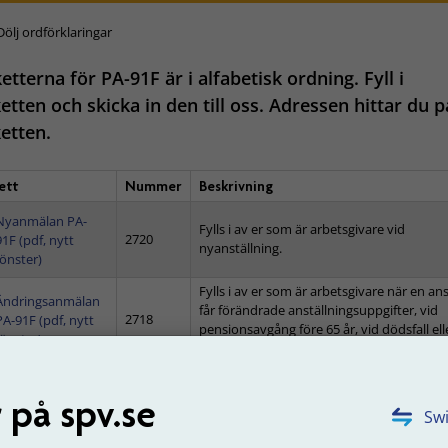
Dölj ordförklaringar
etterna för PA-91F är i alfabetisk ordning. Fyll i
etten och skicka in den till oss. Adressen hittar du p
etten.
ett
Nummer
Beskrivning
Nyanmälan PA-
Fylls i av er som är arbetsgivare vid
2720
91F (pdf, nytt
nyanställning.
fönster)
Fylls i av er som är arbetsgivare när en ans
Ändringsanmälan
får förändrade anställningsuppgifter, vid
2718
PA-91F (pdf, nytt
pensionsavgång före 65 år, vid dödsfall ell
fönster)
sjukfall.
uppdaterad: 2018-08-31
 på spv.se
Swi