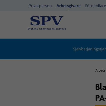
Privatperson
Arbetsgivare
Förmedlare
Självbetjäningstjä
Arbets
Bl
PA