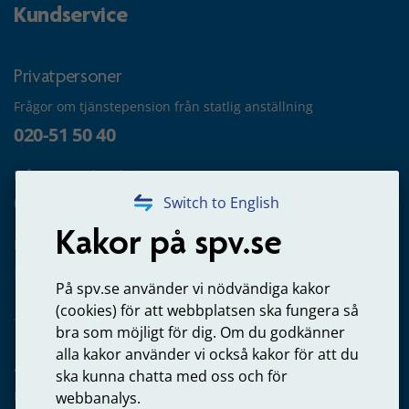
Kundservice
Privatpersoner
Frågor om tjänstepension från statlig anställning
020-51 50 40
Frågor om utbetalning
020-65 00 65
Switch to English
Kakor på spv.se
Kontakta oss
Privatperson – skicka mejl till oss
På spv.se använder vi nödvändiga kakor
(cookies) för att webbplatsen ska fungera så
bra som möjligt för dig. Om du godkänner
alla kakor använder vi också kakor för att du
Arbetsgivare
ska kunna chatta med oss och för
Frågor om administration av tjänstepension från statlig
webbanalys.