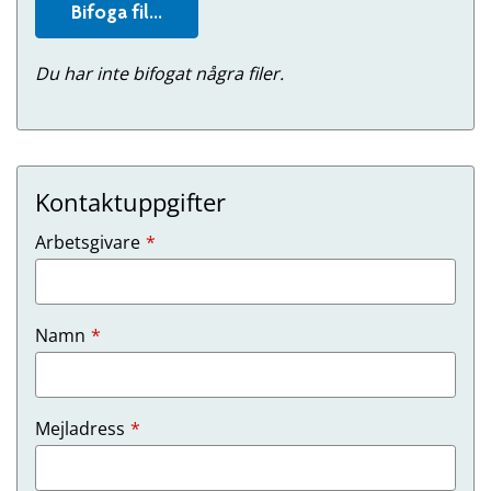
Bifoga fil...
Du har inte bifogat några filer.
Kontaktuppgifter
(Obligatoriskt)
Arbetsgivare
(Obligatoriskt)
Namn
(Obligatoriskt)
Mejladress