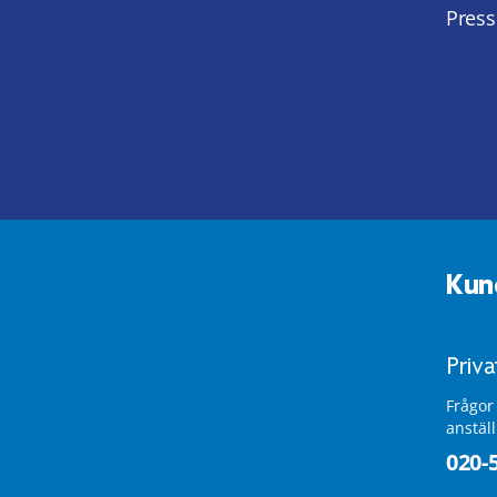
Press
Kun
Priv
Frågor
anstäl
020-