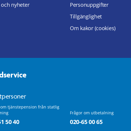
 och nyheter
Personuppgifter
Tillgänglighet
Om kakor (cookies)
dservice
atpersoner
 om tjänstepension från statlig
lning
Frågor om utbetalning
51 50 40
020-65 00 65