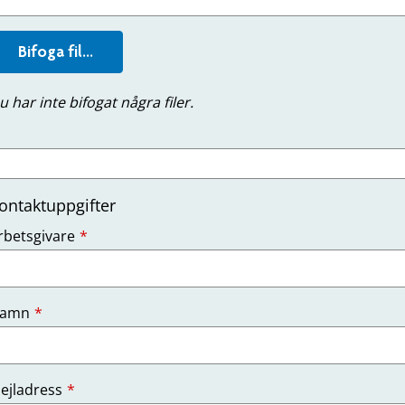
Bifoga fil...
u har inte bifogat några filer.
ontaktuppgifter
Obligatoriskt)
rbetsgivare
Obligatoriskt)
amn
Obligatoriskt)
ejladress