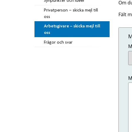
Synpunkter och idéer
Om du 
Privatperson – skicka mejl till
Fält m
oss
Arbetsgivare – skicka mejl till
oss
M
Frågor och svar
(
M
(
M