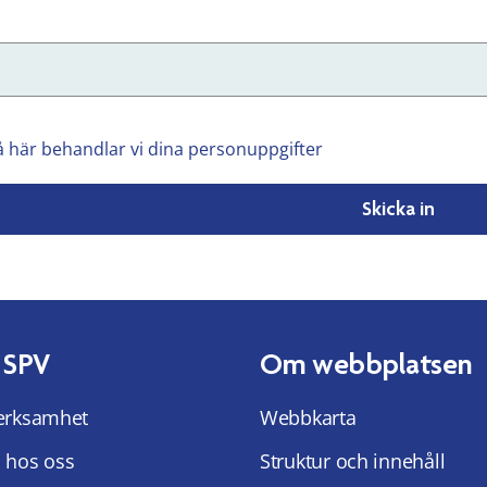
å här behandlar vi dina personuppgifter
Skicka in
 SPV
Om webbplatsen
erksamhet
Webbkarta
 hos oss
Struktur och innehåll