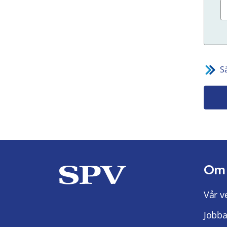
S
Om
Vår v
Jobba