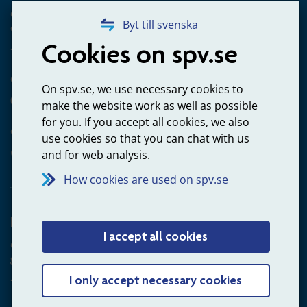
Questions about occupational pension for goverment
Byt till svenska
employees
Cookies on spv.se
+4660-18 74 00
Questions about payments
On spv.se, we use necessary cookies to
020-65 00 65
make the website work as well as possible
for you. If you accept all cookies, we also
Other ways to contact us
use cookies so that you can chat with us
Contact us
and for web analysis.
How cookies are used on spv.se
Employer
I accept all cookies
Questions about administration of occupational pension for
goverment employees
+4660-18 75 03
I only accept necessary cookies