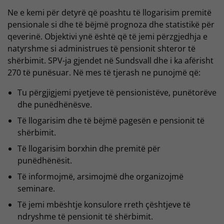
Ne e kemi për detyrë që poashtu të llogarisim premitë
pensionale si dhe të bëjmë prognoza dhe statistikë për
qeverinë. Objektivi ynë është që të jemi përzgjedhja e
natyrshme si administrues të pensionit shteror të
shërbimit. SPV-ja gjendet në Sundsvall dhe i ka afërisht
270 të punësuar. Në mes të tjerash ne punojmë që:
Tu përgjigjemi pyetjeve të pensionistëve, punëtorëve
dhe punëdhënësve.
Të llogarisim dhe të bëjmë pagesën e pensionit të
shërbimit.
Të llogarisim borxhin dhe premitë për
punëdhënësit.
Të informojmë, arsimojmë dhe organizojmë
seminare.
Të jemi mbështje konsulore rreth çështjeve të
ndryshme të pensionit të shërbimit.