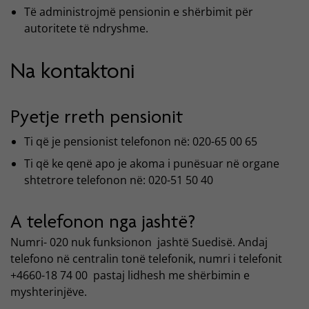
Të administrojmë pensionin e shërbimit për
autoritete të ndryshme.
Na kontaktoni
Pyetje rreth pensionit
Ti që je pensionist telefonon në: 020-65 00 65
Ti që ke qenë apo je akoma i punësuar në organe
shtetrore telefonon në: 020-51 50 40
A telefonon nga jashtë?
Numri- 020 nuk funksionon jashtë Suedisë. Andaj
telefono në centralin tonë telefonik, numri i telefonit
+4660-18 74 00 pastaj lidhesh me shërbimin e
myshterinjëve.