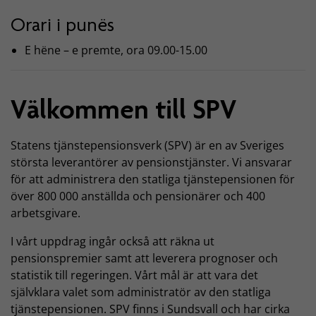
Orari i punës
E hëne – e premte, ora 09.00-15.00
Välkommen till SPV
Statens tjänstepensionsverk (SPV) är en av Sveriges
största leverantörer av pensionstjänster. Vi ansvarar
för att administrera den statliga tjänstepensionen för
över 800 000 anställda och pensionärer och 400
arbetsgivare.
I vårt uppdrag ingår också att räkna ut
pensionspremier samt att leverera prognoser och
statistik till regeringen. Vårt mål är att vara det
självklara valet som administratör av den statliga
tjänstepensionen. SPV finns i Sundsvall och har cirka