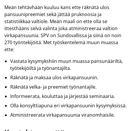
Meän tehtävhään kuuluu kans ette räknätä ulos
pansuunipreemiet sekä jättää pruknoosia ja
statistiikkaa valtiole. Meän maali on ette olla se
ittesthääns selvä valinta joka atministreeraa valtion
virkapansuunia. SPV on Sundsvallissa ja siinä on noin
270 työntekijöitä. Met työskentelemä muun muassa
ette:
Vastata kysymykshiin muun muassa pansunääriltä,
työtekijöiltä ja työnantajilta.
Räknätä ja maksaa ulos virkapansuunin.
Räknätä velka- ja preemiet työnantajile.
Informeerata, kouluttaa ja järjestää seminaaria.
Olla konsylttiapuna eri virkapansuunin kysymyksissä.
Atministreerata virkapansuunia viranomhaisile.