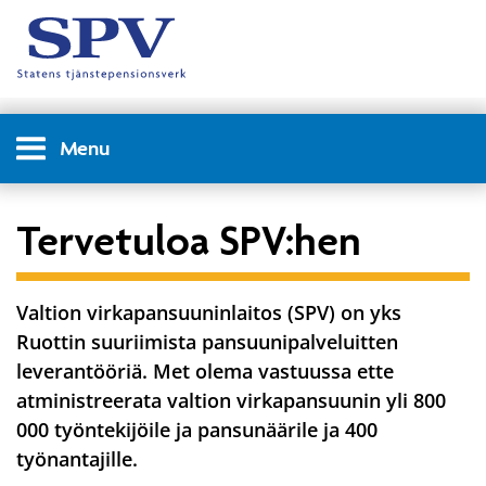
Menu
Tervetuloa SPV:hen
Valtion virkapansuuninlaitos (SPV) on yks
Ruottin suuriimista pansuunipalveluitten
leverantööriä. Met olema vastuussa ette
atministreerata valtion virkapansuunin yli 800
000 työntekijöile ja pansunäärile ja 400
työnantajille.