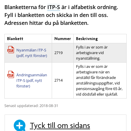
Blanketterna för
ITP-S
är i alfabetisk ordning.
Fyll i blanketten och skicka in den till oss.
Adressen hittar du på blanketten.
Blankett
Nummer
Beskrivning
Fylls i av er som är
Nyanmälan ITP-S
2719
arbetsgivare vid
(pdf, nytt fönster)
nyanställning.
Fylls i av er som är
arbetsgivare när en
Ändringsanmälan
anställd får förändrade
2714
ITP-S (pdf, nytt
anställningsuppgifter, vid
fönster)
pensionsavgång före 65 år,
vid dödsfall eller sjukfall.
Senast uppdaterad: 2018-08-31
Tyck till om sidans