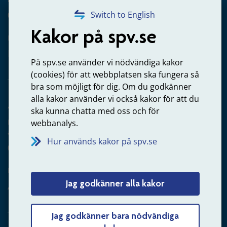
020-65 00 65
Switch to English
Kakor på spv.se
Kontakta oss
Privatperson – skicka mejl till oss
På spv.se använder vi nödvändiga kakor
(cookies) för att webbplatsen ska fungera så
bra som möjligt för dig. Om du godkänner
alla kakor använder vi också kakor för att du
Arbetsgivare
ska kunna chatta med oss och för
Frågor om administration av tjänstepension från statlig
webbanalys.
anställning
Hur används kakor på spv.se
060-18 75 03
Kontakta oss
Jag godkänner alla kakor
Arbetsgivare – skicka mejl till oss
Jag godkänner bara nödvändiga