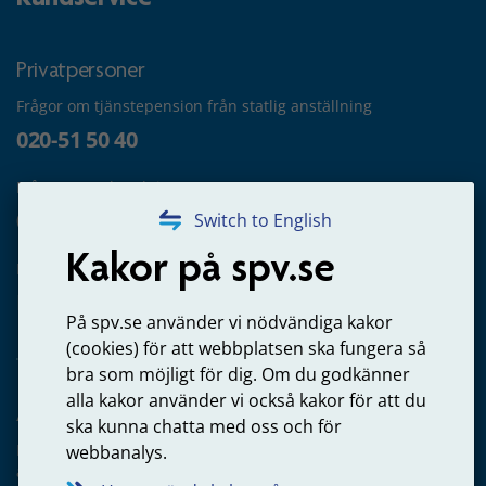
Privatpersoner
Frågor om tjänstepension från statlig anställning
020-51 50 40
Frågor om utbetalning
020-65 00 65
Switch to English
Kakor på spv.se
Kontakta oss
Privatperson – skicka mejl till oss
På spv.se använder vi nödvändiga kakor
(cookies) för att webbplatsen ska fungera så
bra som möjligt för dig. Om du godkänner
alla kakor använder vi också kakor för att du
Arbetsgivare
ska kunna chatta med oss och för
Frågor om administration av tjänstepension från statlig
webbanalys.
anställning