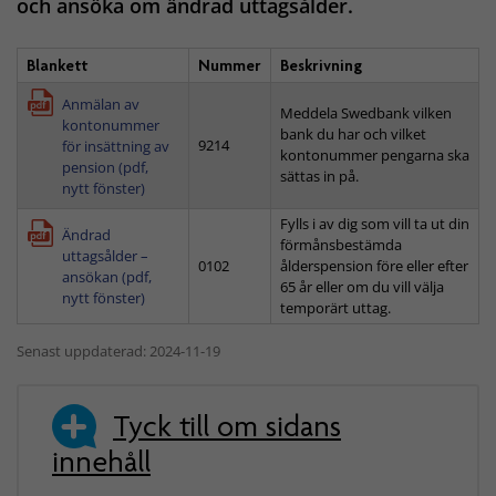
och ansöka om ändrad uttagsålder.
Blankett
Nummer
Beskrivning
Anmälan av
Meddela Swedbank vilken
kontonummer
bank du har och vilket
9214
för insättning av
kontonummer pengarna ska
pension (pdf,
sättas in på.
nytt fönster)
Fylls i av dig som vill ta ut din
Ändrad
förmånsbestämda
uttagsålder –
0102
ålderspension före eller efter
ansökan (pdf,
65 år eller om du vill välja
nytt fönster)
temporärt uttag.
Senast uppdaterad: 2024-11-19
Tyck till om sidans
innehåll