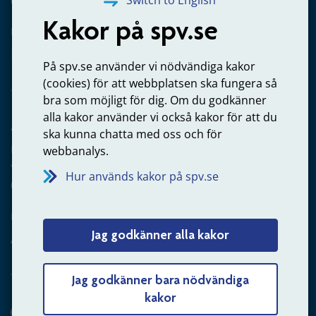
020-65 00 65
Kakor på spv.se
Kontakta oss
Privatperson – skicka mejl till oss
På spv.se använder vi nödvändiga kakor
(cookies) för att webbplatsen ska fungera så
bra som möjligt för dig. Om du godkänner
alla kakor använder vi också kakor för att du
Arbetsgivare
ska kunna chatta med oss och för
Frågor om administration av tjänstepension från statlig
webbanalys.
anställning
Hur används kakor på spv.se
060-18 75 03
Kontakta oss
Jag godkänner alla kakor
Arbetsgivare – skicka mejl till oss
Jag godkänner bara nödvändiga
kakor
Hitta svaret på din fråga