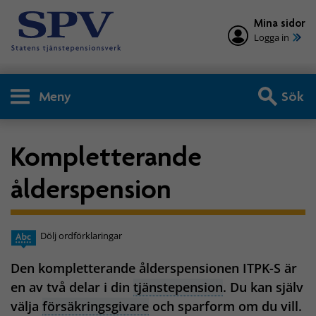
Mina sidor
Logga in
Meny
Sök
Kompletterande
ålderspension
Dölj ordförklaringar
Den kompletterande ålderspensionen ITPK-S är
en av två delar i din
tjänstepension
. Du kan själv
välja
försäkringsgivare
och sparform om du vill.