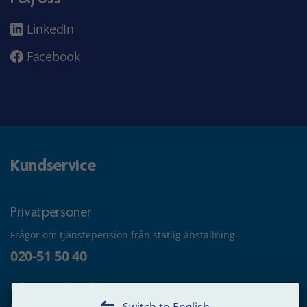
LinkedIn
Facebook
Kundservice
Privatpersoner
Frågor om tjänstepension från statlig anställning
020-51 50 40
Frågor om utbetalning
Switch to English