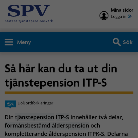
Mina sidor
Logga in
Meny
Sök
Så här kan du ta ut din
tjänstepension ITP-S
Dölj ordförklaringar
Din
tjänstepension
ITP-S
innehåller två delar,
förmånsbestämd ålderspension
och
kompletterande ålderspension ITPK-S. Delarna