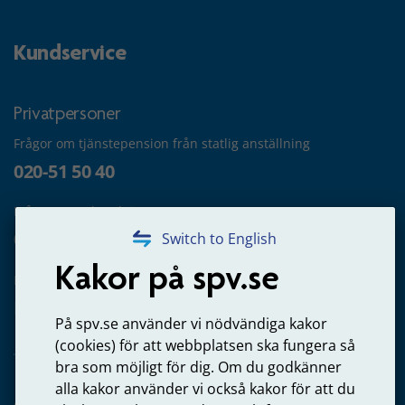
Kundservice
Privatpersoner
Frågor om tjänstepension från statlig anställning
020-51 50 40
Frågor om utbetalning
020-65 00 65
Switch to English
Kakor på spv.se
Kontakta oss
Privatperson – skicka mejl till oss
På spv.se använder vi nödvändiga kakor
(cookies) för att webbplatsen ska fungera så
bra som möjligt för dig. Om du godkänner
alla kakor använder vi också kakor för att du
Arbetsgivare