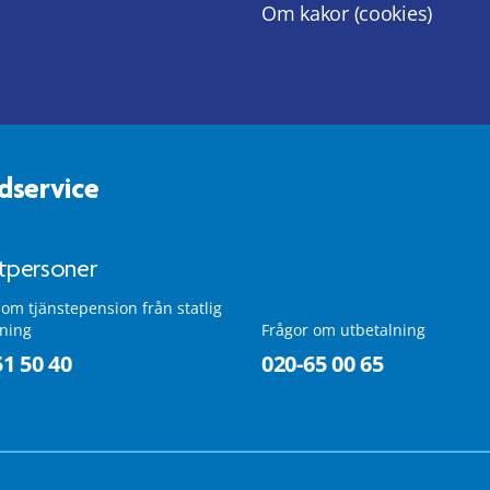
Om kakor (cookies)
dservice
atpersoner
 om tjänstepension från statlig
lning
Frågor om utbetalning
51 50 40
020-65 00 65