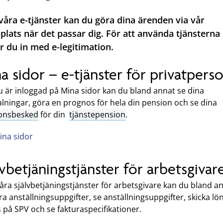
åra e-tjänster kan du göra dina ärenden via vår
lats när det passar dig. För att använda tjänsterna
r du in med e-legitimation.
a sidor – e-tjänster för privatpers
u är inloggad på Mina sidor kan du bland annat se dina
lningar, göra en prognos för hela din pension och se dina
onsbesked
för din
tjänstepension
.
ina sidor
lvbetjäningstjänster för arbetsgivar
ra självbetjäningstjänster för arbetsgivare kan du bland a
a anställningsuppgifter, se anställningsuppgifter, skicka lön
ss på SPV och se fakturaspecifikationer.