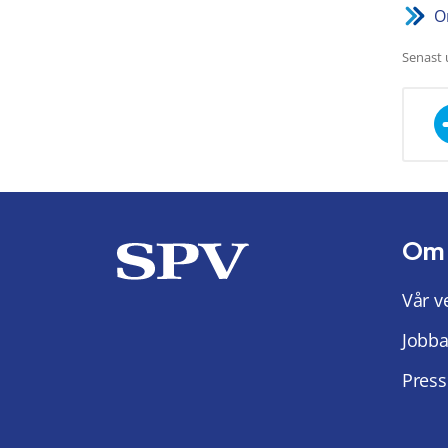
O
Senast 
Om
Vår v
Jobba
Press