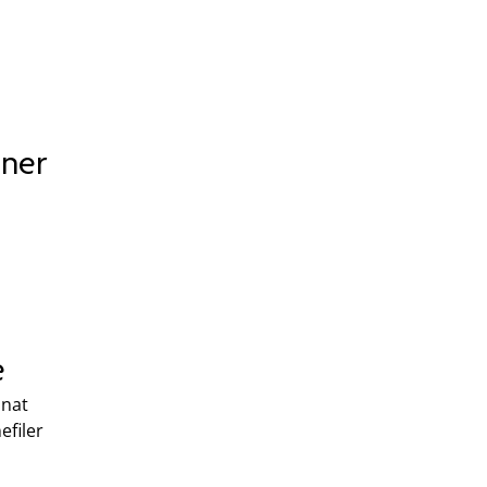
oner
e
nnat
efiler