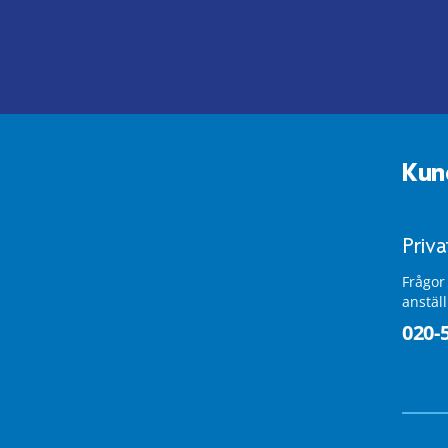
Kun
Priv
Frågor
anstäl
020-