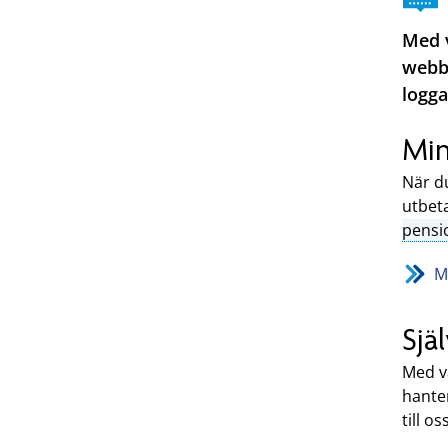
Med v
webbp
logga
Min
När d
utbeta
pensi
M
Sjä
Med vå
hanter
till o