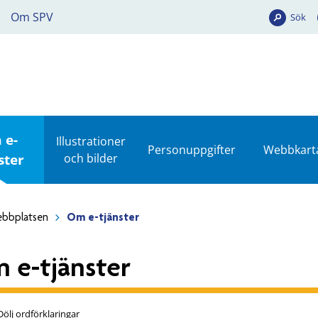
Om SPV
Sök
 e-
Illustrationer
Personuppgifter
Webbkart
ster
och bilder
bbplatsen
Om e-tjänster
 e-tjänster
Dölj ordförklaringar