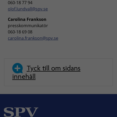
060-18 77 94
olof.lundvall@spv.se
Carolina Frankson
presskommunikatör
060-18 69 08
carolina.frankson@spv.se
Tyck till om sidans
innehåll