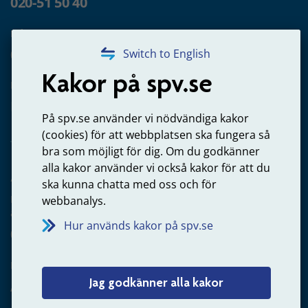
020-51 50 40
Frågor om utbetalning
020-65 00 65
Switch to English
Kakor på spv.se
Kontakta oss
Privatperson – skicka mejl till oss
På spv.se använder vi nödvändiga kakor
(cookies) för att webbplatsen ska fungera så
bra som möjligt för dig. Om du godkänner
alla kakor använder vi också kakor för att du
Arbetsgivare
ska kunna chatta med oss och för
Frågor om administration av tjänstepension från statlig
webbanalys.
anställning
Hur används kakor på spv.se
060-18 75 03
Kontakta oss
Jag godkänner alla kakor
Arbetsgivare – skicka mejl till oss