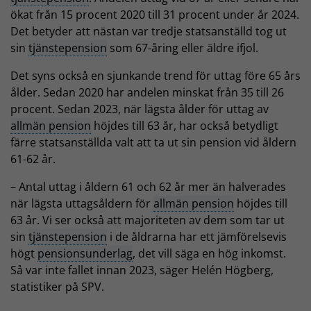
ökat från 15 procent 2020 till 31 procent under år 2024.
Det betyder att nästan var tredje statsanställd tog ut
sin
tjänstepension
som 67-åring eller äldre ifjol.
Det syns också en sjunkande trend för uttag före 65 års
ålder. Sedan 2020 har andelen minskat från 35 till 26
procent. Sedan 2023, när lägsta ålder för uttag av
allmän pension
höjdes till 63 år, har också betydligt
färre statsanställda valt att ta ut sin pension vid åldern
61-62 år.
– Antal uttag i åldern 61 och 62 år mer än halverades
när lägsta uttagsåldern för
allmän pension
höjdes till
63 år. Vi ser också att majoriteten av dem som tar ut
sin
tjänstepension
i de åldrarna har ett jämförelsevis
högt
pensionsunderlag
, det vill säga en hög inkomst.
Så var inte fallet innan 2023, säger Helén Högberg,
statistiker på SPV.