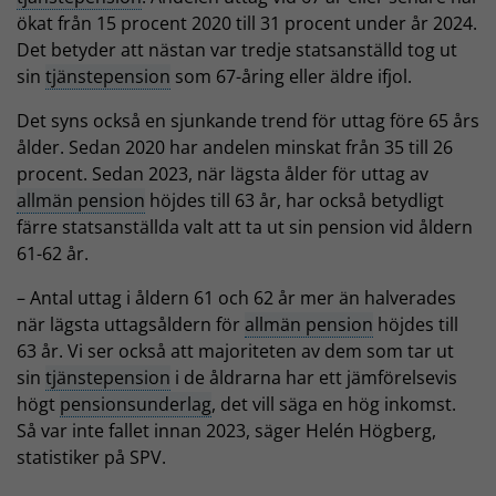
ökat från 15 procent 2020 till 31 procent under år 2024.
Det betyder att nästan var tredje statsanställd tog ut
sin
tjänstepension
som 67-åring eller äldre ifjol.
Det syns också en sjunkande trend för uttag före 65 års
ålder. Sedan 2020 har andelen minskat från 35 till 26
procent. Sedan 2023, när lägsta ålder för uttag av
allmän pension
höjdes till 63 år, har också betydligt
färre statsanställda valt att ta ut sin pension vid åldern
61-62 år.
– Antal uttag i åldern 61 och 62 år mer än halverades
när lägsta uttagsåldern för
allmän pension
höjdes till
63 år. Vi ser också att majoriteten av dem som tar ut
sin
tjänstepension
i de åldrarna har ett jämförelsevis
högt
pensionsunderlag
, det vill säga en hög inkomst.
Så var inte fallet innan 2023, säger Helén Högberg,
statistiker på SPV.