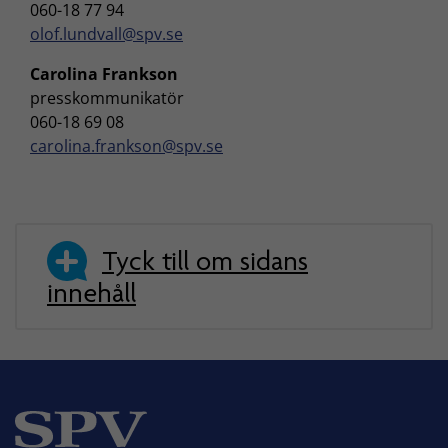
060-18 77 94
olof.lundvall@spv.se
Carolina Frankson
presskommunikatör
060-18 69 08
carolina.frankson@spv.se
Tyck till om sidans
innehåll