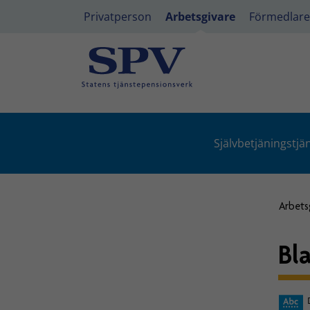
Privatperson
Arbetsgivare
Förmedlare
Självbetjäningstjä
Arbets
Bl