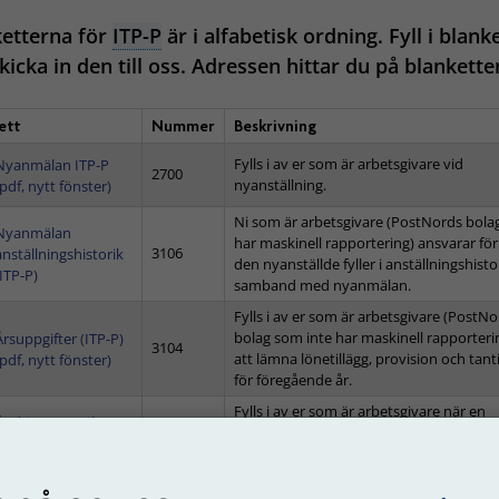
etterna för
ITP-P
är i alfabetisk ordning. Fyll i blank
kicka in den till oss. Adressen hittar du på blankette
ett
Nummer
Beskrivning
Fylls i av er som är arbetsgivare vid
Nyanmälan ITP-P
2700
nyanställning.
(pdf, nytt fönster)
Ni som är arbetsgivare (PostNords bol
Nyanmälan
har maskinell rapportering) ansvarar för
3106
anställningshistorik
den nyanställde fyller i anställningshistor
(ITP-P)
samband med nyanmälan.
Fylls i av er som är arbetsgivare (PostN
bolag som inte har maskinell rapporterin
Årsuppgifter (ITP-P)
3104
att lämna lönetillägg, provision och tan
(pdf, nytt fönster)
för föregående år.
Fylls i av er som är arbetsgivare när en
Ändringsanmälan
anställd får förändrade anställningsuppg
2701
ITP-P (pdf, nytt
vid pensionsavgång före 65 år, vid dödsf
fönster)
eller sjukfall.