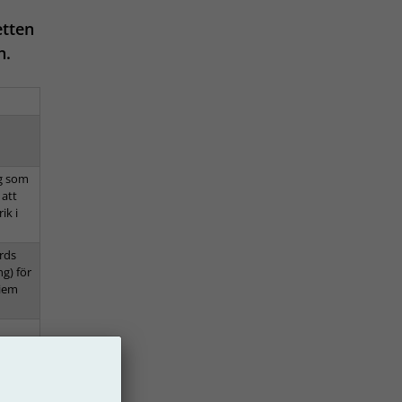
etten
n.
ag som
 att
ik i
ords
g) för
tiem
ifter,
all