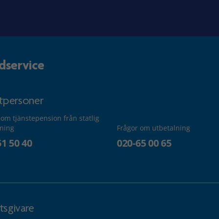
dservice
atpersoner
 om tjänstepension från statlig
lning
Frågor om utbetalning
51 50 40
020-65 00 65
tsgivare