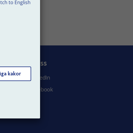
tch to English
Följ oss
iga kakor
LinkedIn
Facebook