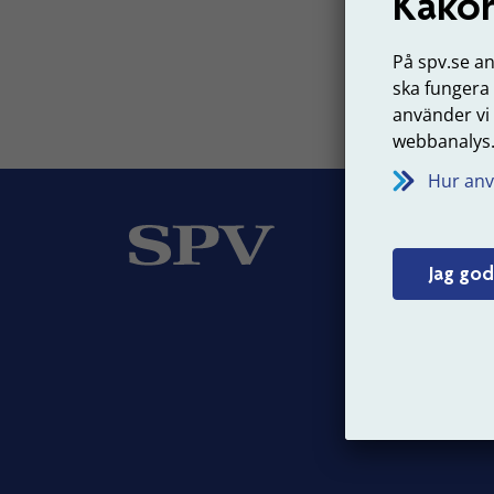
Kakor
Senast 
På spv.se a
ska fungera
använder vi
webbanalys
Hur anv
Om
Jag god
Vår v
Jobba
Press