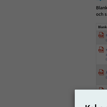
Blank
och s
Blank