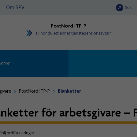
Om SPV
Sök
PostNord ITP-P
Tillhör du ett annat tjänstepensionsavtal?
nster
givare
PostNord ITP-P
Blanketter
anketter för arbetsgivare –
Dölj ordförklaringar