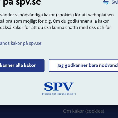
 på spv.se
Swi
uppdaterad: 2025-05-21
nvänder vi nödvändiga kakor (cookies) för att webbplatsen
 så bra som möjligt för dig. Om du godkänner alla kakor
Tyck till om sidans innehåll
 också kakor för att du ska kunna chatta med oss och för
.
änds kakor på spv.se
 SPV
Om webbplatsen
känner alla kakor
Jag godkänner bara nödvänd
erksamhet
Webbkarta
 hos oss
Struktur och innehåll
 och nyheter
Personuppgifter
Tillgänglighet
Om kakor (cookies)