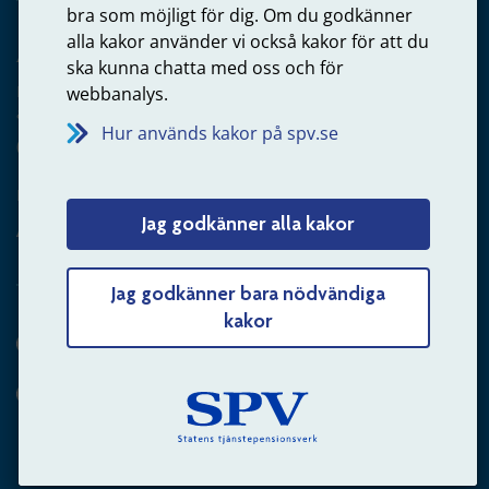
bra som möjligt för dig. Om du godkänner
alla kakor använder vi också kakor för att du
Arbetsgivare
ska kunna chatta med oss och för
Frågor om administration av tjänstepension från statlig
webbanalys.
anställning
Hur används kakor på spv.se
060-18 75 03
Kontakta oss
Jag godkänner alla kakor
Arbetsgivare – skicka mejl till oss
Jag godkänner bara nödvändiga
kakor
Hitta svaret på din fråga
Andra sätt att kontakta oss