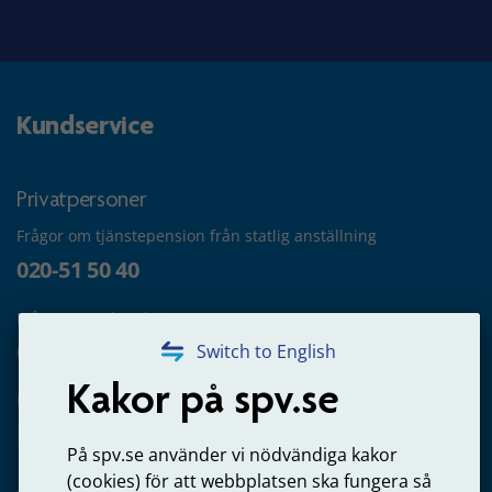
Kundservice
Privatpersoner
Frågor om tjänstepension från statlig anställning
020-51 50 40
Frågor om utbetalning
020-65 00 65
Switch to English
Kakor på spv.se
Kontakta oss
Privatperson – skicka mejl till oss
På spv.se använder vi nödvändiga kakor
(cookies) för att webbplatsen ska fungera så