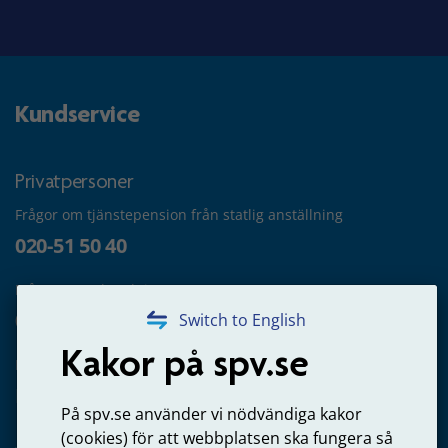
Kundservice
Privatpersoner
Frågor om tjänstepension från statlig anställning
020-51 50 40
Frågor om utbetalning
020-65 00 65
Switch to English
Kakor på spv.se
Kontakta oss
Privatperson – skicka mejl till oss
På spv.se använder vi nödvändiga kakor
(cookies) för att webbplatsen ska fungera så