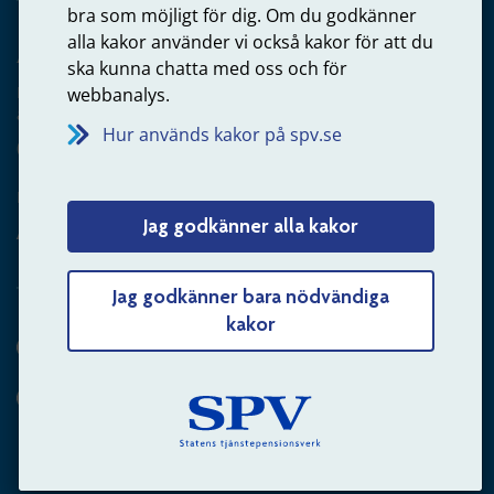
bra som möjligt för dig. Om du godkänner
alla kakor använder vi också kakor för att du
Arbetsgivare
ska kunna chatta med oss och för
Frågor om administration av tjänstepension från statlig
webbanalys.
anställning
Hur används kakor på spv.se
060-18 75 03
Kontakta oss
Jag godkänner alla kakor
Arbetsgivare – skicka mejl till oss
Jag godkänner bara nödvändiga
kakor
Hitta svaret på din fråga
Andra sätt att kontakta oss