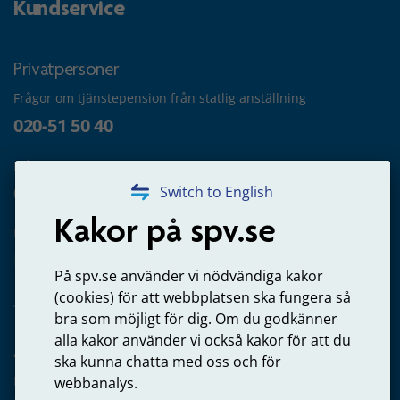
Kundservice
Privatpersoner
Frågor om tjänstepension från statlig anställning
020-51 50 40
Frågor om utbetalning
020-65 00 65
Switch to English
Kakor på spv.se
Kontakta oss
Privatperson – skicka mejl till oss
På spv.se använder vi nödvändiga kakor
(cookies) för att webbplatsen ska fungera så
bra som möjligt för dig. Om du godkänner
alla kakor använder vi också kakor för att du
Arbetsgivare
ska kunna chatta med oss och för
Frågor om administration av tjänstepension från statlig
webbanalys.
anställning