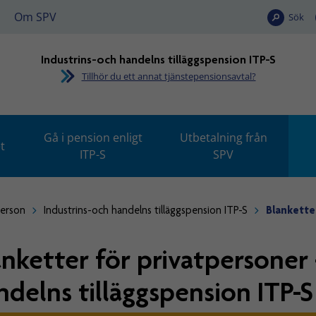
Om SPV
Sök
Industrins-och handelns tilläggspension ITP-S
Tillhör du ett annat tjänstepensionsavtal?
Gå i pension enligt
Utbetalning från
t
ITP-S
SPV
person
Industrins-och handelns tilläggspension ITP-S
Blankette
anketter för privatpersoner 
ndelns tilläggspension ITP-S