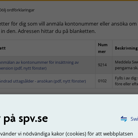
Dölj ordförklaringar
tter för dig som vill anmäla kontonummer eller ansöka om ä
 in den. Adressen hittar du på blanketten.
Num
ett
Beskrivning
mer
Meddela Swe
Anmälan av kontonummer för insättning av
9214
pengarna ska
pension (pdf, nytt fönster)
Fylls i av d
0102
Ändrad uttagsålder - ansökan (pdf, nytt fönster)
före eller eft
uppdaterad: 2024-11-19
 på spv.se
Swi
Tyck till om sidans innehåll
nvänder vi nödvändiga kakor (cookies) för att webbplatsen