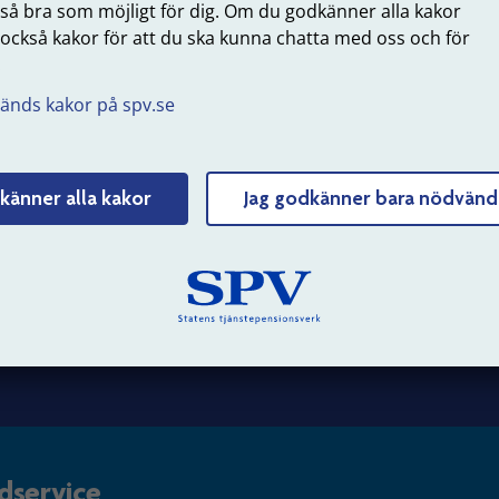
 så bra som möjligt för dig. Om du godkänner alla kakor
 också kakor för att du ska kunna chatta med oss och för
.
 SPV
Om webbplatsen
änds kakor på spv.se
erksamhet
Webbkarta
 hos oss
Struktur och innehåll
känner alla kakor
Jag godkänner bara nödvänd
 och nyheter
Personuppgifter
Tillgänglighet
Om kakor (cookies)
dservice