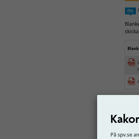
Blanke
skicka
Blank
Senast 
Kakor
På spv.se a