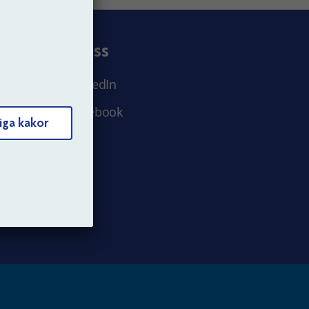
Följ oss
LinkedIn
Facebook
iga kakor