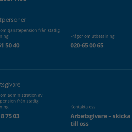
atpersoner
 om tjänstepension från statlig
lning
Frågor om utbetalning
51 50 40
020-65 00 65
tsgivare
 om administration av
pension från statlig
lning
Kontakta oss
18 75 03
Arbetsgivare – skicka
till oss