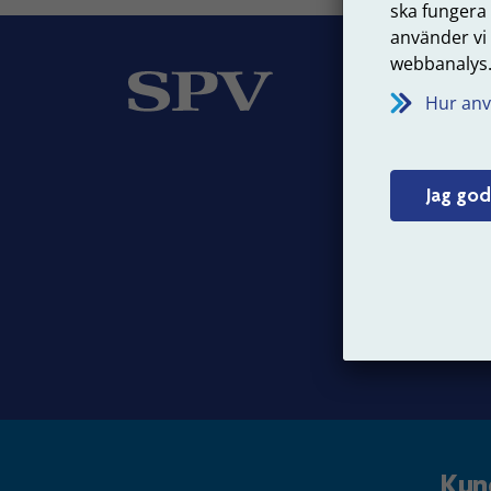
ska fungera
använder vi
webbanalys
Om
Hur anv
Vår v
Jobba
Jag god
Press
Kun