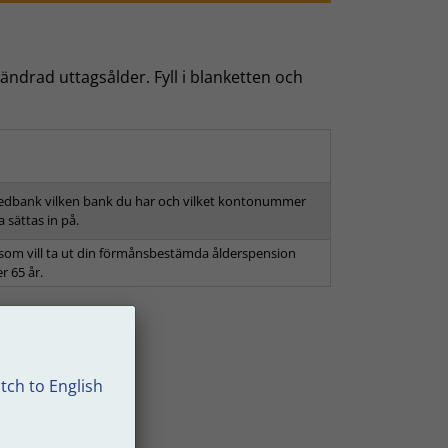
ndrad uttagsålder. Fyll i blanketten och
dbank vilken bank du har och vilket kontonummer
 sättas in på.
ig som vill ta ut din förmånsbestämda ålderspension
er 65 år.
tch to English