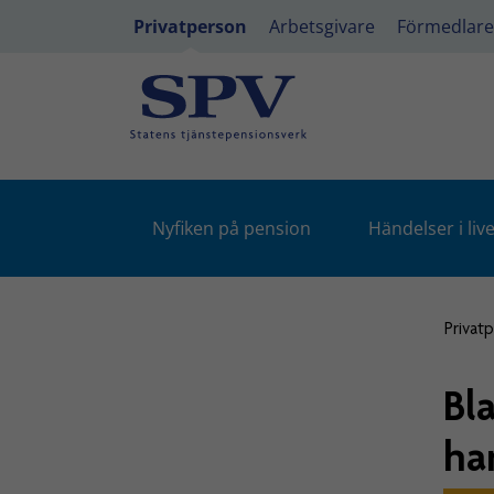
Privatperson
Arbetsgivare
Förmedlare
Nyfiken på pension
Händelser i live
Privat
Bl
ha