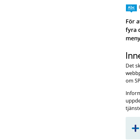
För a
fyra 
meny
Inn
Det sk
webbpl
om SP
Inform
uppdel
tjäns