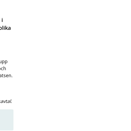
 i
olika
 upp
och
atsen.
avtal
.