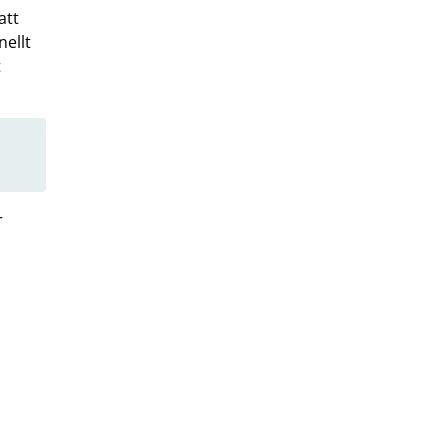
att
nellt
t
r