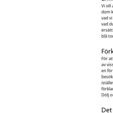
Vi vil
dom ko
vad v
vad du
ersät
blå to
Förk
För at
av vis
en fö
besök
iställ
förkl
Dölj o
Det 