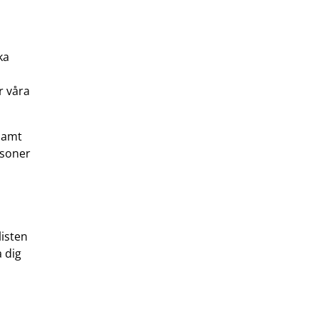
ka
r våra
 samt
ersoner
listen
a dig