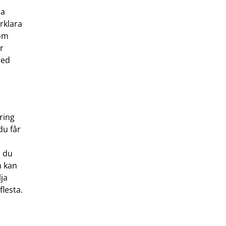
la
rklara
 om
r
med
ring
du får
r du
m kan
ja
flesta.