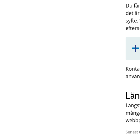
Du får
det är
syfte.
efter
Konta
använ
Län
Längst
många
webbp
Senast 