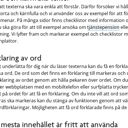
l att texterna ska vara enkla att förstår. Därför försöker vi hål
rta och kärnfulla och vi använder oss av exempel för att fö
i menar. På många sidor finns checklistor med information
 ska göra för att till exempel ansöka om
tjänstepension
elle
tning. Vi lyfter fram och markerar exempel och checklistor 
nplattor.
laring av ord
t underlätta för dig när du läser texterna kan du få en förkla
sa ord. De ord som det finns en förklaring till markeras och 
rklaring av ordet genom att hålla pekaren över ordet. Om du
er webbplatsen med en mobiltelefon eller surfplatta trycke
et på ordet för att få en förklaring. Om du inte vill att ord so
aras ska markeras kan du stänga av funktionen genom att väl
rdförklaringar. Möjligheten att få ord förklarade finns på de 
mesta innehållet är fritt att använda