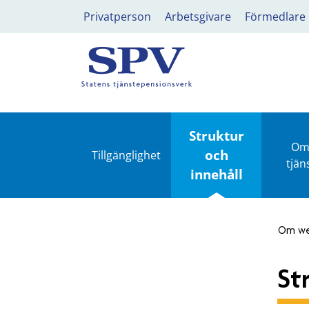
Privatperson
Arbetsgivare
Förmedlare
Struktur
Om
och
Tillgänglighet
tjän
innehåll
Om we
St