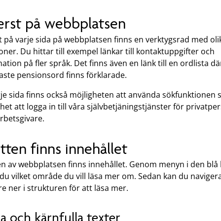
rst på webbplatsen
t på varje sida på webbplatsen finns en verktygsrad med oli
oner. Du hittar till exempel länkar till kontaktuppgifter och
ation på fler språk. Det finns även en länk till en ordlista dä
aste pensionsord finns förklarade.
rje sida finns också möjligheten att använda sökfunktionen
het att logga in till våra självbetjäningstjänster för privatp
arbetsgivare.
itten finns innehållet
en av webbplatsen finns innehållet. Genom menyn i den blå 
 du vilket område du vill läsa mer om. Sedan kan du naviger
e ner i strukturen för att läsa mer.
a och kärnfulla texter