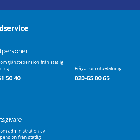
dservice
atpersoner
 om tjänstepension från statlig
lning
Frågor om utbetalning
51 50 40
020-65 00 65
tsgivare
 om administration av
pension från statlig