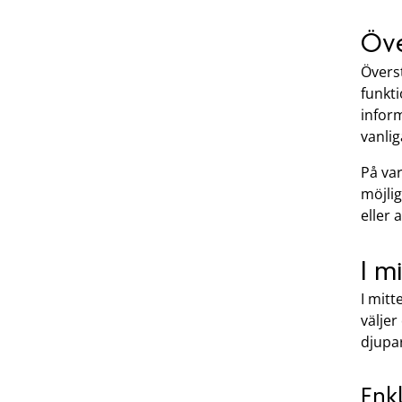
Öve
Övers
funkti
inform
vanlig
På va
möjlig
eller 
I m
I mitt
väljer
djupar
Enkl