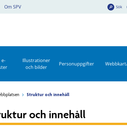
Om SPV
Sök
 e-
Illustrationer
Personuppgifter
Webbkart
ster
och bilder
bbplatsen
Struktur och innehåll
ruktur och innehåll