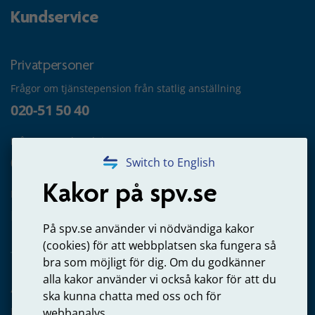
Kundservice
Privatpersoner
Frågor om tjänstepension från statlig anställning
020-51 50 40
Frågor om utbetalning
020-65 00 65
Switch to English
Kakor på spv.se
Kontakta oss
Privatperson – skicka mejl till oss
På spv.se använder vi nödvändiga kakor
(cookies) för att webbplatsen ska fungera så
bra som möjligt för dig. Om du godkänner
alla kakor använder vi också kakor för att du
Arbetsgivare
ska kunna chatta med oss och för
Frågor om administration av tjänstepension från statlig
webbanalys.