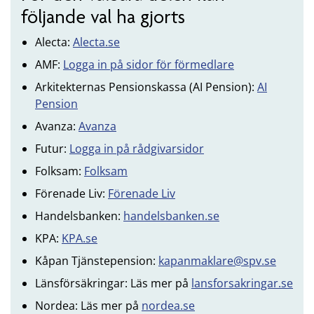
följande val ha gjorts
Alecta:
Alecta.se
AMF:
Logga in på sidor för förmedlare
Arkitekternas Pensionskassa (AI Pension):
AI
Pension
Avanza:
Avanza
Futur:
Logga in på rådgivarsidor
Folksam:
Folksam
Förenade Liv:
Förenade Liv
Handelsbanken:
handelsbanken.se
KPA:
KPA.se
Kåpan Tjänstepension:
kapanmaklare@spv.se
Länsförsäkringar: Läs mer på
lansforsakringar.se
Nordea: Läs mer på
nordea.se