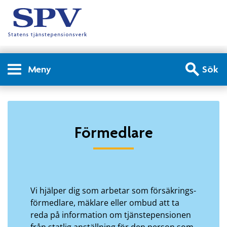
Meny
Sök
Förmedlare - Förmedlare
Förmedlare
Vi hjälper dig som arbetar som försäkrings­
förmedlare, mäklare eller ombud att ta
reda på information om tjänste­pensionen
från statlig anställning för den person som