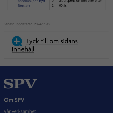
0
ålderspension före eller efter
ansökan (pdf, nytt
2
65 år.
fönster)
Senast uppdaterad: 2024-11-19
Tyck till om sidans
innehåll
Om SPV
Vår verksamhet