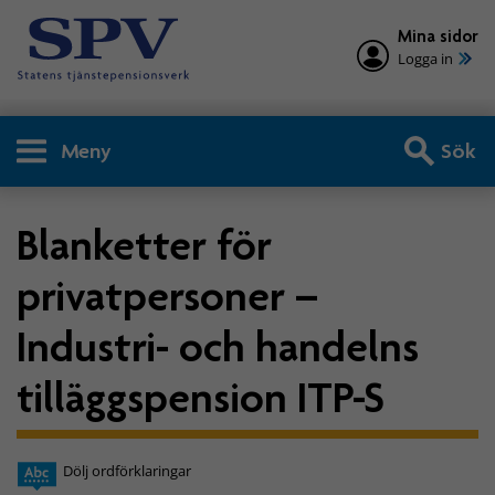
Mina sidor
Logga in
Meny
Sök
Blanketter för
privatpersoner –
Industri- och handelns
tilläggspension ITP-S
Dölj ordförklaringar