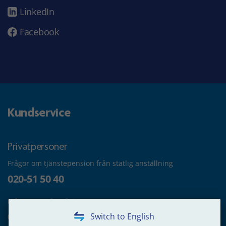
LinkedIn
Facebook
Kundservice
Privatpersoner
Frågor om tjänstepension från statlig anställning
020-51 50 40
Frågor om utbetalning
020-65 00 65
Switch to English