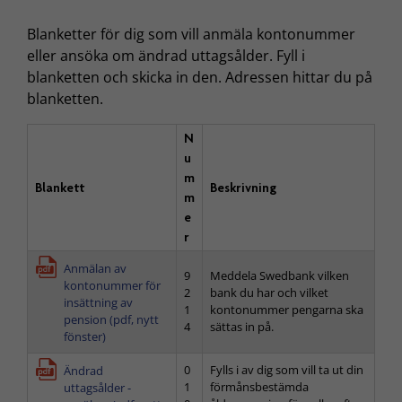
Blanketter för dig som vill anmäla kontonummer
eller ansöka om ändrad uttagsålder. Fyll i
blanketten och skicka in den. Adressen hittar du på
blanketten.
N
u
m
Blankett
Beskrivning
m
e
r
Anmälan av
9
Meddela Swedbank vilken
kontonummer för
2
bank du har och vilket
insättning av
1
kontonummer pengarna ska
pension (pdf, nytt
4
sättas in på.
fönster)
0
Fylls i av dig som vill ta ut din
Ändrad
1
förmånsbestämda
uttagsålder -