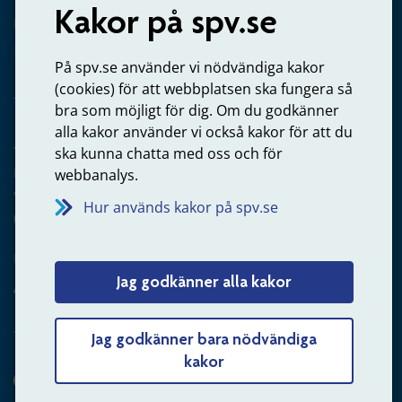
Kakor på spv.se
Kontakta oss
Privatperson – skicka mejl till oss
På spv.se använder vi nödvändiga kakor
(cookies) för att webbplatsen ska fungera så
bra som möjligt för dig. Om du godkänner
alla kakor använder vi också kakor för att du
Arbetsgivare
ska kunna chatta med oss och för
Frågor om administration av tjänstepension från statlig
webbanalys.
anställning
Hur används kakor på spv.se
060-18 75 03
Kontakta oss
Jag godkänner alla kakor
Arbetsgivare – skicka mejl till oss
Jag godkänner bara nödvändiga
kakor
Hitta svaret på din fråga