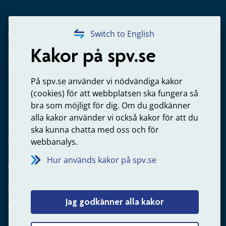
Frågor om utbetalning
020-65 00 65
Switch to English
Kakor på spv.se
Kontakta oss
Privatperson – skicka mejl till oss
På spv.se använder vi nödvändiga kakor
(cookies) för att webbplatsen ska fungera så
bra som möjligt för dig. Om du godkänner
alla kakor använder vi också kakor för att du
Arbetsgivare
ska kunna chatta med oss och för
Frågor om administration av tjänstepension från statlig
webbanalys.
anställning
Hur används kakor på spv.se
060-18 75 03
Kontakta oss
Jag godkänner alla kakor
Arbetsgivare – skicka mejl till oss