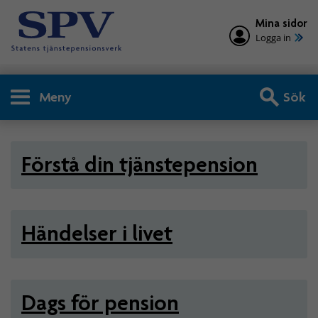
Mina sidor
Logga in
Meny
Sök
Privatperson - Tjänstepensio
Förstå din tjänstepension
Händelser i livet
Dags för pension