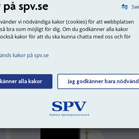
 på spv.se
Swi
nvänder vi nödvändiga kakor (cookies) för att webbplatsen
jänat in till din
Ansök om förmånsbestämd
Se dina u
 så bra som möjligt för dig. Om du godkänner alla kakor
a del
ålderspension
 också kakor för att du ska kunna chatta med oss och för
.
Logga in
änds kakor på spv.se
känner alla kakor
Jag godkänner bara nödvänd