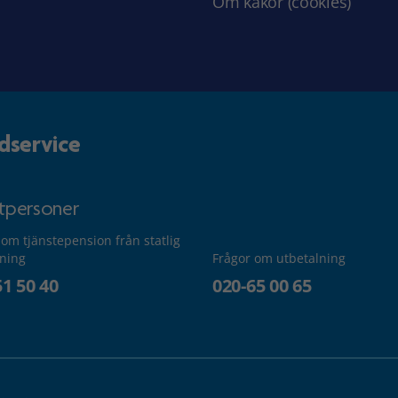
Om kakor (cookies)
dservice
atpersoner
 om tjänstepension från statlig
lning
Frågor om utbetalning
51 50 40
020-65 00 65