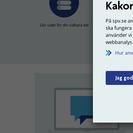
Kakor
På spv.se a
Gör valet för din valbara del
Flytta pengar du t
ska fungera
valbar
använder vi
webbanalys
Hur anv
Jag god