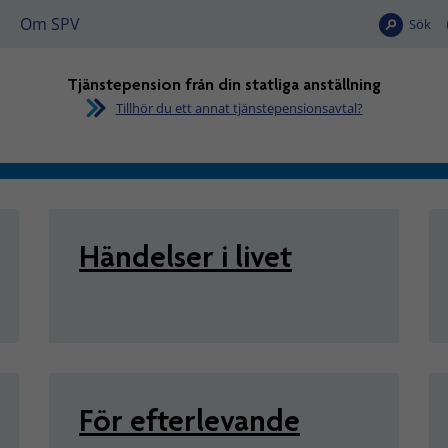
Om SPV
Sök
Tjänstepension från din statliga anställning
Tillhör du ett annat tjänstepensionsavtal?
n från din statliga anställn
Händelser i livet
För efterlevande