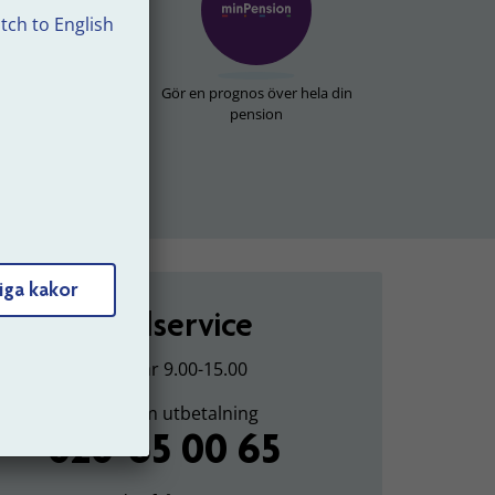
tch to English
tbetalningar
Gör en prognos över hela din
pension
iga kakor
Kundservice
Vardagar 9.00-15.00
Frågor om utbetalning
020-65 00 65