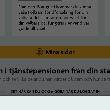
Från den 15 augusti kommer du kunna
välja Folksam fondförsäkring för din
valbara del. Undrar du hur valet för
din valbara del fungerar? Använd vår
guide till valet.
Mina sidor
n i tjänstepensionen från din sta
n och se vilka delar du har, värdet på dem och hur de f
DET HÄR KAN DU OCKSÅ GÖRA NÄR DU LOGGAT IN