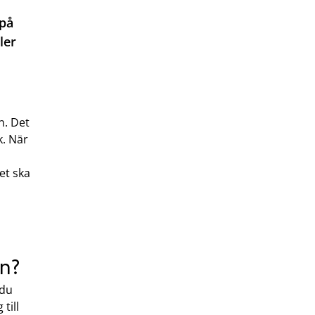
 på
ler
n. Det
k. När
et ska
on?
 du
till