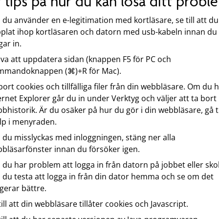
r tips på hur du kan lösa ditt probl
du använder en e-legitimation med kortläsare, se till att du
plat ihop kortläsaren och datorn med usb-kabeln innan du
gar in.
va att uppdatera sidan (knappen F5 för PC och
mmandoknappen (⌘)+R för Mac).
bort cookies och tillfälliga filer från din webbläsare. Om du 
ernet Explorer går du in under Verktyg och väljer att ta bort
bhistorik. Är du osäker på hur du gör i din webbläsare, gå ti
lp i menyraden.
du misslyckas med inloggningen, stäng ner alla
bläsarfönster innan du försöker igen.
du har problem att logga in från datorn på jobbet eller sko
 du testa att logga in från din dator hemma och se om det
gerar bättre.
till att din webbläsare tillåter cookies och Javascript.