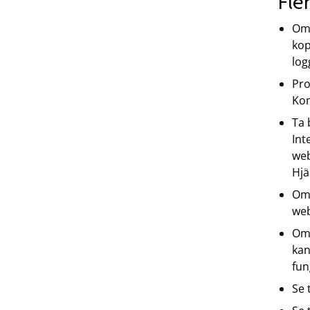
Fle
Om 
kop
log
Pro
Ko
Ta 
Int
web
Hjä
Om 
web
Om 
kan
fun
Se 