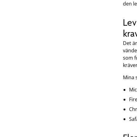
den le
Lev
kra
Det är
vänder
som fu
kräve
Mina s
Mic
Fir
Chr
Saf