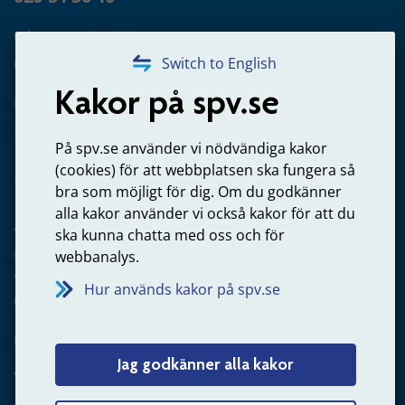
Frågor om utbetalning
020-65 00 65
Switch to English
Kakor på spv.se
Kontakta oss
Privatperson – skicka mejl till oss
På spv.se använder vi nödvändiga kakor
(cookies) för att webbplatsen ska fungera så
bra som möjligt för dig. Om du godkänner
alla kakor använder vi också kakor för att du
Arbetsgivare
ska kunna chatta med oss och för
Frågor om administration av tjänstepension från statlig
webbanalys.
anställning
Hur används kakor på spv.se
060-18 75 03
Kontakta oss
Jag godkänner alla kakor
Arbetsgivare – skicka mejl till oss