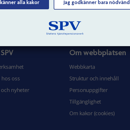
känner alla kakor
Jag godkänner bara nödvänd
Tyck till om sidans innehåll
 SPV
Om webbplatsen
erksamhet
Webbkarta
 hos oss
Struktur och innehåll
 och nyheter
Personuppgifter
Tillgänglighet
Om kakor (cookies)