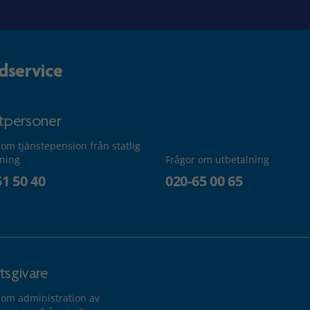
dservice
atpersoner
 om tjänstepension från statlig
lning
Frågor om utbetalning
51 50 40
020-65 00 65
tsgivare
 om administration av