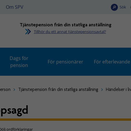
Om SPV
Sök
Tjänstepension från din statliga anställning
Tillhör du ett annat tjänstepensionsavtal?
Dags för
För pensionärer
För efterlevande
pension
person
Tjänstepension från din statliga anställning
Händelser i li
psagd
Dölj ordförklaringar