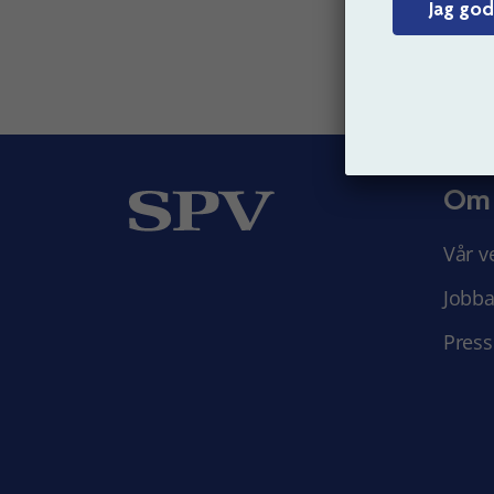
Jag god
Om
Vår v
Jobba
Press