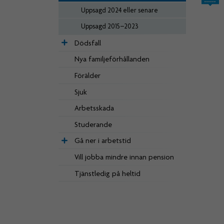
Uppsagd 2024 eller senare
Uppsagd 2015–2023
Dödsfall
­­Nya familje­förhållanden
Förälder
Sjuk
Arbetsskada
Studerande
Gå ner i arbetstid
Vill jobba mindre innan pension
Tjänstledig på heltid