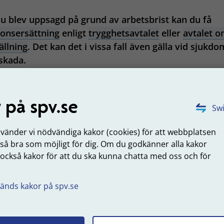
 blev uppsagd på grund av arbetsbrist kan du få
onsersättning
enligt
trygghetsavtalet
eller
avtalet 
llning
. Det kan det i vissa fall även gälla vid sjukdo
 skada.
slutar din anställning frivilligt under 2015 eller senare får 
pensionsersättning
.
 på spv.se
Swi
m du blir uppsagd 2024 eller senare
nvänder vi nödvändiga kakor (cookies) för att webbplatsen
m du blev uppsagd 2015-2023 gäller avtalet om omställnin
 så bra som möjligt för dig. Om du godkänner alla kakor
 också kakor för att du ska kunna chatta med oss och för
.
Är du yrkesofficer och blir uppsagd på grund 
arbetsbrist?
änds kakor på spv.se
uppdaterad: 2026-02-03