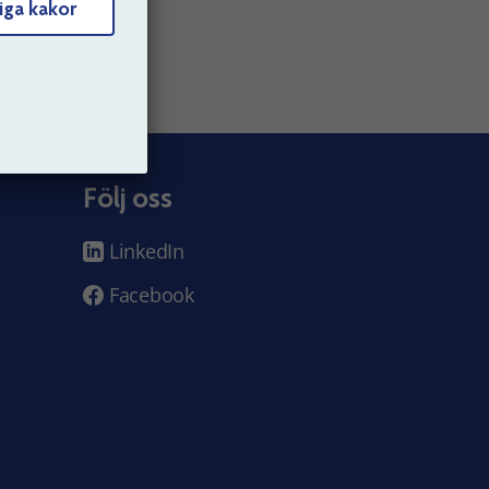
iga kakor
Följ oss
LinkedIn
Facebook