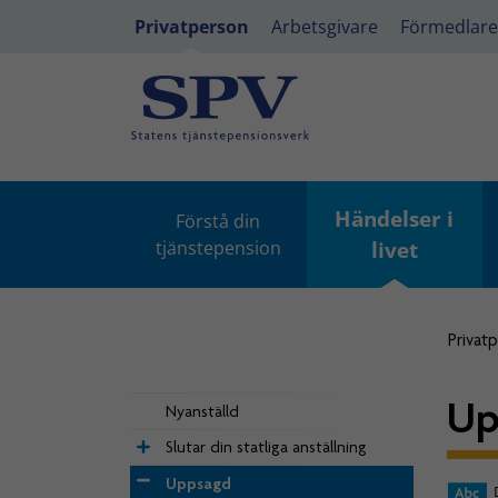
Privatperson
Arbetsgivare
Förmedlare
Händelser i
Förstå din
tjänstepension
livet
Privat
Up
Nyanställd
Slutar din statliga anställning
Uppsagd