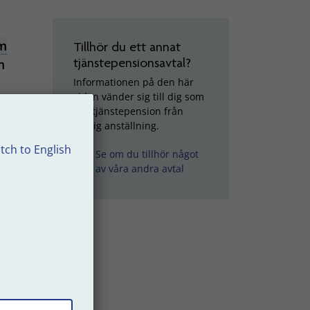
om
Tillhör du ett annat
tjänstepensionsavtal?
m
Informationen på den här
sidan vänder sig till dig som
har tjänstepension från
du
statlig anställning.
tch to English
Se om du tillhör något
av våra andra avtal
g
av