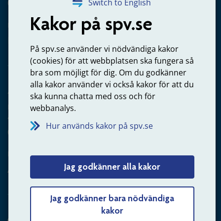
020-65 00 65
Switch to English
Kakor på spv.se
Kontakta oss
Privatperson – skicka mejl till oss
På spv.se använder vi nödvändiga kakor
(cookies) för att webbplatsen ska fungera så
bra som möjligt för dig. Om du godkänner
alla kakor använder vi också kakor för att du
Arbetsgivare
ska kunna chatta med oss och för
Frågor om administration av tjänstepension från statlig
webbanalys.
anställning
Hur används kakor på spv.se
060-18 75 03
Kontakta oss
Jag godkänner alla kakor
Arbetsgivare – skicka mejl till oss
Jag godkänner bara nödvändiga
kakor
Hitta svaret på din fråga