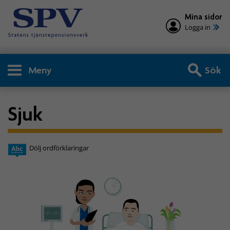
Mina sidor
Logga in
Meny
Sök
Sjuk
Dölj ordförklaringar