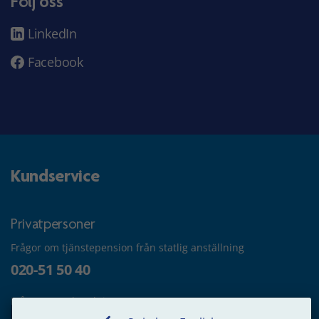
Följ oss
LinkedIn
Facebook
Kundservice
Privatpersoner
Frågor om tjänstepension från statlig anställning
020-51 50 40
Frågor om utbetalning