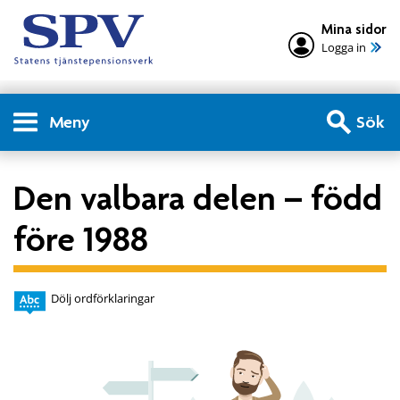
Mina sidor
Logga in
Meny
Sök
Den valbara delen – född
före 1988
Dölj ordförklaringar