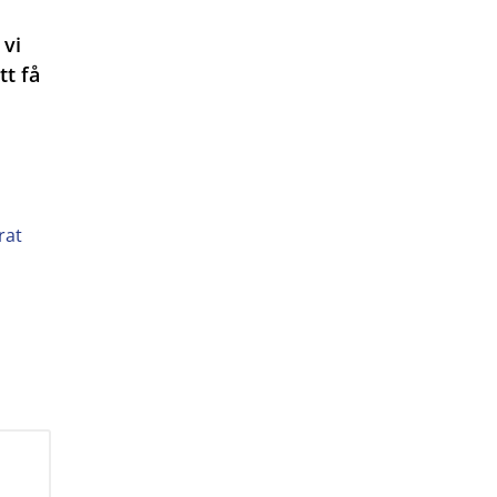
 vi
tt få
rat