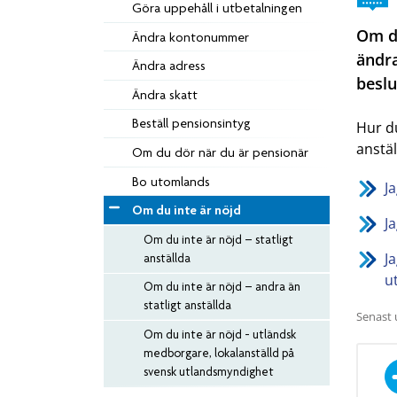
Göra uppehåll i utbetalningen
Om du
Ändra kontonummer
ändra
Ändra adress
beslu
Ändra skatt
Beställ pensionsintyg
Hur du
anstäl
Om du dör när du är pensionär
Bo utomlands
Ja
Om du inte är nöjd
Ja
Om du inte är nöjd – statligt
J
anställda
u
Om du inte är nöjd – andra än
statligt anställda
Senast 
Om du inte är nöjd - utländsk
medborgare, lokalanställd på
svensk utlandsmyndighet