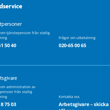
dservice
atpersoner
 om tjänstepension från statlig
lning
Frågor om utbetalning
51 50 40
020-65 00 65
tsgivare
 om administration av
pension från statlig
lning
Kontakta oss
18 75 03
Arbetsgivare – skicka