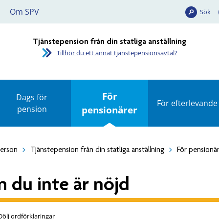
Om SPV
Sök
Tjänstepension från din statliga anställning
Tillhör du ett annat tjänstepensionsavtal?
För
Dags för
För efterlevande
pension
pensionärer
person
Tjänstepension från din statliga anställning
För pensionä
 du inte är nöjd
Dölj ordförklaringar